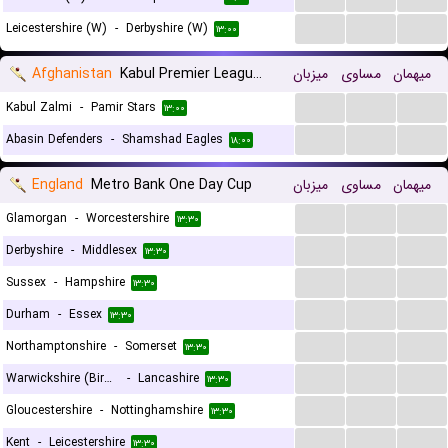
...
...
...
Leicestershire (W)
-
Derbyshire (W)
۱۳:۰۰
Afghanistan
Kabul Premier League T20
میزبان
مساوی
میهمان
...
...
...
Kabul Zalmi
-
Pamir Stars
۱۳:۰۰
...
...
...
Abasin Defenders
-
Shamshad Eagles
۱۸:۰۰
England
Metro Bank One Day Cup
میزبان
مساوی
میهمان
...
...
...
Glamorgan
-
Worcestershire
۱۳:۳۰
...
...
...
Derbyshire
-
Middlesex
۱۳:۳۰
...
...
...
Sussex
-
Hampshire
۱۳:۳۰
...
...
...
Durham
-
Essex
۱۳:۳۰
...
...
...
Northamptonshire
-
Somerset
۱۳:۳۰
...
...
...
Warwickshire (Birmingham) Bears
-
Lancashire
۱۳:۳۰
...
...
...
Gloucestershire
-
Nottinghamshire
۱۳:۳۰
...
...
...
Kent
-
Leicestershire
۱۳:۳۰