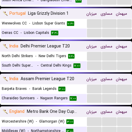
South Africa Emerging
-
Bangladesh Emerging
۱۱:۰۰
Portugal
Liga Grizzly Division 1
میزبان
مساوی
میهمان
...
...
...
Werewolves CC
-
Lisbon Super Giants
۱۰:۳۰
...
...
...
Oeiras CC
-
Lisbon Capitals
۱۴:۳۰
India
Delhi Premier League T20
میزبان
مساوی
میهمان
...
...
...
North Delhi Strikers
-
New Delhi Tigers
۱۱:۳۰
...
...
...
South Delhi Superstarz
-
Central Delhi Kings
۱۷:۰۰
India
Assam Premier League T20
میزبان
مساوی
میهمان
...
...
...
Barpeta Braves
-
Barak Legends
۱۲:۰۰
...
...
...
Charaideo Sunrisers
-
Nagaon Rangers
۱۷:۰۰
England
Metro Bank One Day Cup Div 2 Women
میزبان
مساوی
میهمان
...
...
...
Worcestershire (W)
-
Glamorgan (W)
۱۳:۰۰
...
...
...
Middlesex (W)
-
Northamptonshire Steelbacks (W)
۱۳:۰۰