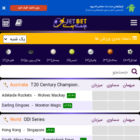
اپلیکیشن جت بت مختص اندروید
برای دانلود کلیک کنید
(دسترسی آسان و بدون فیلترشکن به سایت)
دسته بندی ورزش ها
فوتبال(۵۰۳)
بسکتبال(۴۴)
والیبال(۱۳)
تنیس(۱۱۱)
بیسبال(۲۲)
هاکی روی یخ(۱۸)
فلوربال(۶)
Australia
T20 Century Champions League
میزبان
مساوی
میهمان
...
...
...
Adelaide Rockets
-
Wolves Mackay
۰۶:۳۰
...
...
...
Darling Dingoes
-
Moreton Magic
۰۶:۴۵
World
ODI Series
میزبان
مساوی
میهمان
...
...
...
Hong Kong
-
Singapore
۰۹:۳۰
...
...
...