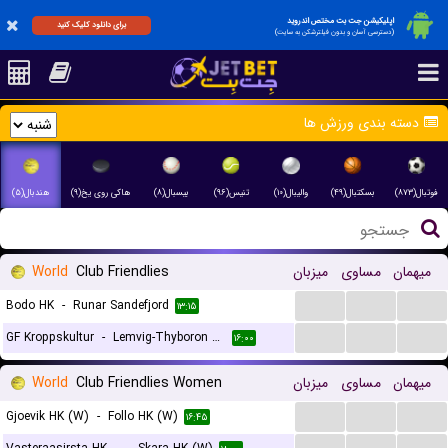
اپلیکیشن جت بت مختص اندروید
برای دانلود کلیک کنید
(دسترسی آسان و بدون فیلترشکن به سایت)
دسته بندی ورزش ها
فوتبال(۸۷۳)
بسکتبال(۴۹)
والیبال(۱۰)
تنیس(۹۶)
بیسبال(۸)
هاکی روی یخ(۹)
هندبال(۵)
میهمان
مساوی
میزبان
Club Friendlies
World
...
...
...
Bodo HK
-
Runar Sandefjord
۱۳:۱۵
...
...
...
GF Kroppskultur
-
Lemvig-Thyboron Handball
۱۶:۰۰
میهمان
مساوی
میزبان
Club Friendlies Women
World
...
...
...
Gjoevik HK (W)
-
Follo HK (W)
۱۶:۴۵
...
...
...