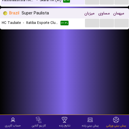
Vasteraasirsta HK (W)
-
Skara HK (W)
۱۸:۰۰
میهمان
مساوی
میزبان
Super Paulista
Brazil
...
...
...
HC Taubate
-
Itatiba Esporte Clube
۲۲:۳۰
پیش بینی ورزشی
پیش بینی زنده
نتایج زنده
کازینو آنلاین
حساب کاربری