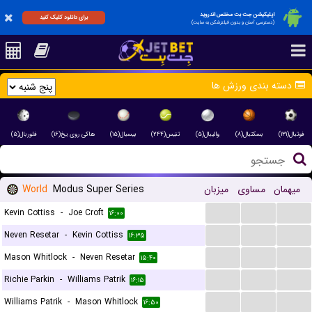
اپلیکیشن جت بت مختص اندروید
برای دانلود کلیک کنید
(دسترسی آسان و بدون فیلترشکن به سایت)
دسته بندی ورزش ها
فوتبال(۱۳۱)
بسکتبال(۸)
والیبال(۵)
تنیس(۲۴۴)
بیسبال(۱۵)
هاکی روی یخ(۱۶)
فلوربال(۵)
World
Modus Super Series
میزبان
مساوی
میهمان
...
...
...
Kevin Cottiss
-
Joe Croft
۱۶:۰۰
...
...
...
Neven Resetar
-
Kevin Cottiss
۱۶:۳۵
...
...
...
Mason Whitlock
-
Neven Resetar
۱۵:۴۰
...
...
...
Richie Parkin
-
Williams Patrik
۱۶:۱۵
...
...
...
Williams Patrik
-
Mason Whitlock
۱۶:۵۰