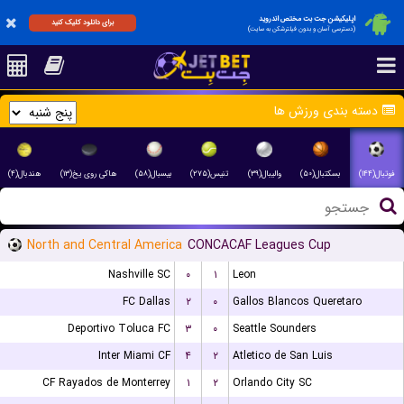
اپلیکیشن جت بت مختص اندروید
برای دانلود کلیک کنید
(دسترسی آسان و بدون فیلترشکن به سایت)
دسته بندی ورزش ها
فوتبال(۱۴۴)
بسکتبال(۵۰)
والیبال(۳۹)
تنیس(۲۷۵)
بیسبال(۵۸)
هاکی روی یخ(۱۳)
هندبال(۴)
North and Central America
CONCACAF Leagues Cup
Nashville SC
۰
۱
Leon
FC Dallas
۲
۰
Gallos Blancos Queretaro
Deportivo Toluca FC
۳
۰
Seattle Sounders
Inter Miami CF
۴
۲
Atletico de San Luis
CF Rayados de Monterrey
۱
۲
Orlando City SC