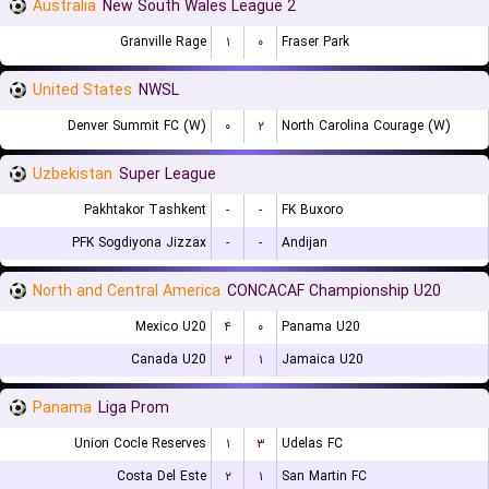
Australia
New South Wales League 2
Granville Rage
۱
۰
Fraser Park
United States
NWSL
Denver Summit FC (W)
۰
۲
North Carolina Courage (W)
Uzbekistan
Super League
Pakhtakor Tashkent
-
-
FK Buxoro
PFK Sogdiyona Jizzax
-
-
Andijan
North and Central America
CONCACAF Championship U20
Mexico U20
۴
۰
Panama U20
Canada U20
۳
۱
Jamaica U20
Panama
Liga Prom
Union Cocle Reserves
۱
۳
Udelas FC
Costa Del Este
۲
۱
San Martin FC