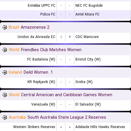
Entebbe UPPC FC
-
-
NEC FC Bugolobi
Police FC
-
-
Airtel Kitara FC
Brazil
Amazonense 2
Unidos da Alvorada EC
۱
۶
CDC Manicore
World
Friendlies Club Matches Women
FC Badalona (W)
-
-
Bristol City (W)
Iceland
1. Deild Women
KR Reykjavik (W)
-
-
Grotta (W)
World
Central American and Caribbean Games Women
Venezuela (W)
-
-
El Salvador (W)
Australia
South Australia State League 2 Reserves
Western Strikers Reserves
۰
۰
Adelaide Hills Hawks Reserves