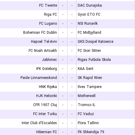
FC Twente
-
-
DAC Dunajska
Riga FC
-
-
Gyori ETO FC
FC Lugano
-
-
NSI Runavík
Bohemian FC Dublin
-
-
FC Midtjylland
Hapoel Tel-Aviv
-
-
GKS Dospel Katowice
FC Noah Artsakh
-
-
FC Sion Sitten
Jablonec
-
-
Rigas Futbola Skola
IFK Goteborg
-
-
KAA Gent
Paide Linnameeskond
-
-
SK Rapid Wien
HNK Rijeka
-
-
Ilves Tampere
HJK Helsinki
-
-
Motherwell
CFR 1907 Cluj
-
-
Tromso IL
FC Inter Turku
-
-
FC Vaduz
Inter Club d'Escaldes
-
-
Flora Tallinn
Hibernian FC
-
-
FK Shkendija 79