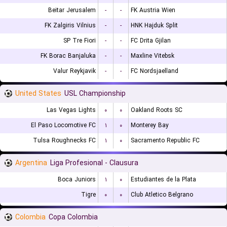
Beitar Jerusalem
-
-
FK Austria Wien
FK Zalgiris Vilnius
-
-
HNK Hajduk Split
SP Tre Fiori
-
-
FC Drita Gjilan
FK Borac Banjaluka
-
-
Maxline Vitebsk
Valur Reykjavik
-
-
FC Nordsjaelland
United States
USL Championship
Las Vegas Lights
۰
۰
Oakland Roots SC
El Paso Locomotive FC
۱
۰
Monterey Bay
Tulsa Roughnecks FC
۱
۰
Sacramento Republic FC
Argentina
Liga Profesional - Clausura
Boca Juniors
۱
۰
Estudiantes de la Plata
Tigre
۰
۰
Club Atletico Belgrano
Colombia
Copa Colombia