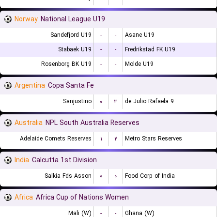
Norway
National League U19
Sandefjord U19
-
-
Asane U19
Stabaek U19
-
-
Fredrikstad FK U19
Rosenborg BK U19
-
-
Molde U19
Argentina
Copa Santa Fe
Sanjustino
۰
۳
9 de Julio Rafaela
Australia
NPL South Australia Reserves
Adelaide Comets Reserves
۱
۲
Metro Stars Reserves
India
Calcutta 1st Division
Salkia Fds Asson
۰
۰
Food Corp of India
Africa
Africa Cup of Nations Women
Mali (W)
-
-
Ghana (W)