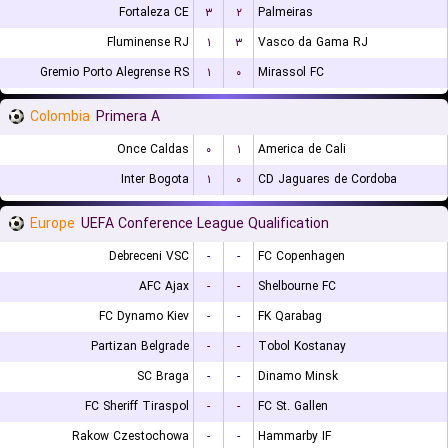
Fortaleza CE
۳
۲
Palmeiras
Fluminense RJ
۱
۳
Vasco da Gama RJ
Gremio Porto Alegrense RS
۱
۰
Mirassol FC
Colombia
Primera A
Once Caldas
۰
۱
America de Cali
Inter Bogota
۱
۰
CD Jaguares de Cordoba
Europe
UEFA Conference League Qualification
Debreceni VSC
-
-
FC Copenhagen
AFC Ajax
-
-
Shelbourne FC
FC Dynamo Kiev
-
-
FK Qarabag
Partizan Belgrade
-
-
Tobol Kostanay
SC Braga
-
-
Dinamo Minsk
FC Sheriff Tiraspol
-
-
FC St. Gallen
Rakow Czestochowa
-
-
Hammarby IF