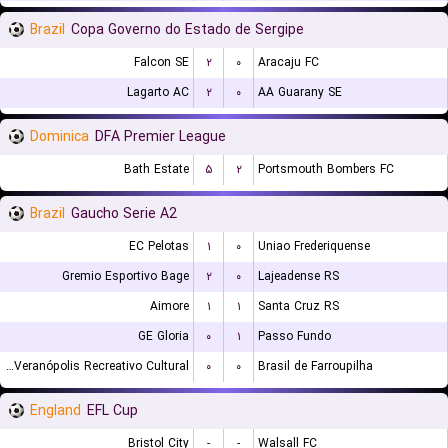
Brazil
Copa Governo do Estado de Sergipe
Falcon SE
۲
۰
Aracaju FC
Lagarto AC
۲
۰
AA Guarany SE
Dominica
DFA Premier League
Bath Estate
۵
۲
Portsmouth Bombers FC
Brazil
Gaucho Serie A2
EC Pelotas
۱
۰
Uniao Frederiquense
Gremio Esportivo Bage
۲
۰
Lajeadense RS
Aimore
۱
۱
Santa Cruz RS
GE Gloria
۰
۱
Passo Fundo
EC Veranópolis Recreativo Cultural
۰
۰
Brasil de Farroupilha
England
EFL Cup
Bristol City
-
-
Walsall FC