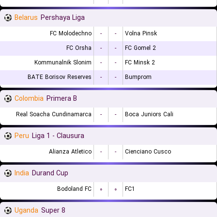
Belarus
Pershaya Liga
FC Molodechno
-
-
Volna Pinsk
FC Orsha
-
-
FC Gomel 2
Kommunalnik Slonim
-
-
FC Minsk 2
BATE Borisov Reserves
-
-
Bumprom
Colombia
Primera B
Real Soacha Cundinamarca
-
-
Boca Juniors Cali
Peru
Liga 1 - Clausura
Alianza Atletico
-
-
Cienciano Cusco
India
Durand Cup
Bodoland FC
۰
۰
FC1
Uganda
Super 8