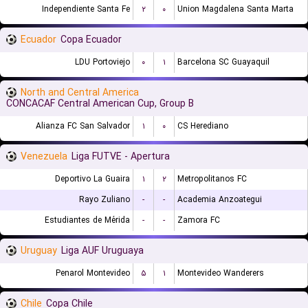
Independiente Santa Fe
۲
۰
Union Magdalena Santa Marta
Ecuador
Copa Ecuador
LDU Portoviejo
۰
۱
Barcelona SC Guayaquil
North and Central America
CONCACAF Central American Cup, Group B
Alianza FC San Salvador
۱
۰
CS Herediano
Venezuela
Liga FUTVE - Apertura
Deportivo La Guaira
۱
۲
Metropolitanos FC
Rayo Zuliano
-
-
Academia Anzoategui
Estudiantes de Mérida
-
-
Zamora FC
Uruguay
Liga AUF Uruguaya
Penarol Montevideo
۵
۱
Montevideo Wanderers
Chile
Copa Chile