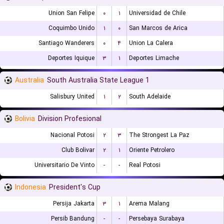
Union San Felipe
۰
۱
Universidad de Chile
Coquimbo Unido
۱
۰
San Marcos de Arica
Santiago Wanderers
۰
۴
Union La Calera
Deportes Iquique
۳
۱
Deportes Limache
Australia
South Australia State League 1
Salisbury United
۱
۲
South Adelaide
Bolivia
Division Profesional
Nacional Potosi
۲
۳
The Strongest La Paz
Club Bolivar
۲
۱
Oriente Petrolero
Universitario De Vinto
-
-
Real Potosi
Indonesia
President's Cup
Persija Jakarta
۳
۱
Arema Malang
Persib Bandung
-
-
Persebaya Surabaya