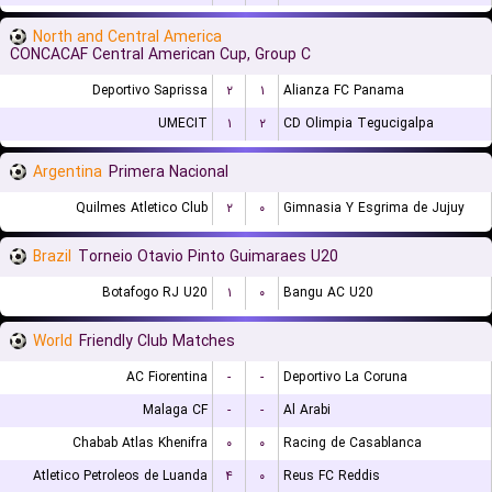
North and Central America
CONCACAF Central American Cup, Group C
Deportivo Saprissa
۲
۱
Alianza FC Panama
UMECIT
۱
۲
CD Olimpia Tegucigalpa
Argentina
Primera Nacional
Quilmes Atletico Club
۲
۰
Gimnasia Y Esgrima de Jujuy
Brazil
Torneio Otavio Pinto Guimaraes U20
Botafogo RJ U20
۱
۰
Bangu AC U20
World
Friendly Club Matches
AC Fiorentina
-
-
Deportivo La Coruna
Malaga CF
-
-
Al Arabi
Chabab Atlas Khenifra
۰
۰
Racing de Casablanca
Atletico Petroleos de Luanda
۴
۰
Reus FC Reddis