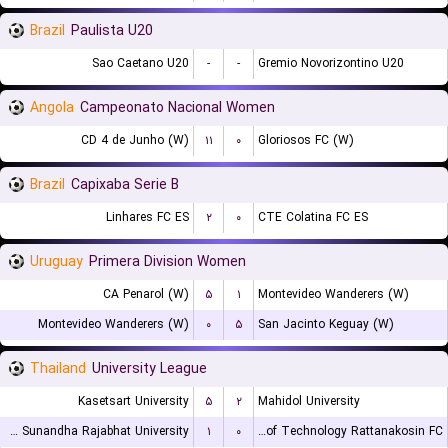
Brazil
Paulista U20
Sao Caetano U20
-
-
Gremio Novorizontino U20
Angola
Campeonato Nacional Women
CD 4 de Junho (W)
۱۱
۰
Gloriosos FC (W)
Brazil
Capixaba Serie B
Linhares FC ES
۲
۰
CTE Colatina FC ES
Uruguay
Primera Division Women
CA Penarol (W)
۵
۱
Montevideo Wanderers (W)
Montevideo Wanderers (W)
۰
۵
San Jacinto Keguay (W)
Thailand
University League
Kasetsart University
۵
۲
Mahidol University
Suan Sunandha Rajabhat University
۱
۰
Rajamangala University of Technology Rattanakosin FC