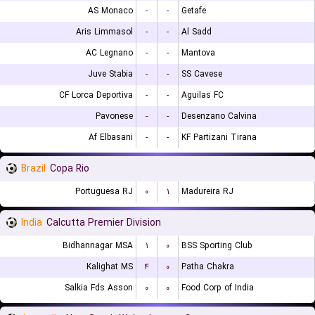
AS Monaco
-
-
Getafe
Aris Limmasol
-
-
Al Sadd
AC Legnano
-
-
Mantova
Juve Stabia
-
-
SS Cavese
CF Lorca Deportiva
-
-
Aguilas FC
Pavonese
-
-
Desenzano Calvina
Af Elbasani
-
-
KF Partizani Tirana
Brazil
Copa Rio
Portuguesa RJ
۰
۱
Madureira RJ
India
Calcutta Premier Division
Bidhannagar MSA
۱
۰
BSS Sporting Club
Kalighat MS
۴
۰
Patha Chakra
Salkia Fds Asson
۰
۰
Food Corp of India