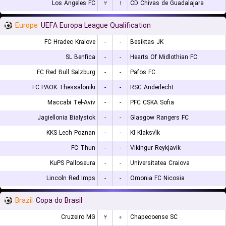
Los Angeles FC
۲
۱
CD Chivas de Guadalajara
Europe
UEFA Europa League Qualification
FC Hradec Kralove
-
-
Besiktas JK
SL Benfica
-
-
Hearts Of Midlothian FC
FC Red Bull Salzburg
-
-
Pafos FC
FC PAOK Thessaloniki
-
-
RSC Anderlecht
Maccabi Tel-Aviv
-
-
PFC CSKA Sofia
Jagiellonia Białystok
-
-
Glasgow Rangers FC
KKS Lech Poznan
-
-
KI Klaksvík
FC Thun
-
-
Vikingur Reykjavik
KuPS Palloseura
-
-
Universitatea Craiova
Lincoln Red Imps
-
-
Omonia FC Nicosia
Brazil
Copa do Brasil
Cruzeiro MG
۲
۰
Chapecoense SC