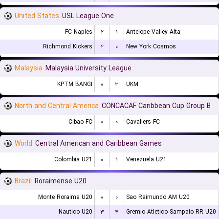
United States
USL League One
FC Naples
۲
۱
Antelope Valley Alta
Richmond Kickers
۲
۰
New York Cosmos
Malaysia
Malaysia University League
KPTM BANGI
۰
۳
UKM
North and Central America
CONCACAF Caribbean Cup Group B
Cibao FC
۰
۰
Cavaliers FC
World
Central American and Caribbean Games
Colombia U21
۰
۱
Venezuela U21
Brazil
Roraimense U20
Monte Roraima U20
۰
۰
Sao Raimundo AM U20
Nautico U20
۳
۴
Gremio Atletico Sampaio RR U20