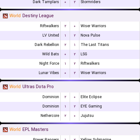
Dark Tamplars
۰
۲
Stormriders
World
Destiny League
Riftwalkers
۲
۰
Wiser Warriors
LV United
۱
۲
Nova Pulse
Dark Rebellion
۲
۱
The Last Titans
Wild Bats
۰
۲
LSG
Night Force
۱
۲
Riftwalkers
Lunar Vibes
۰
۲
Wiser Warriors
World
Ultras Dota Pro
Dominion
۲
۰
Elite Eclipse
Dominion
۱
۲
EYE Gaming
Nethercore
۲
۰
Jujutsu
World
EPL Masters
Power Rangers
۱
۲
Yellow Submarine