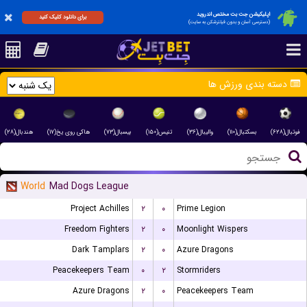
اپلیکیشن جت بت مختص اندروید
برای دانلود کلیک کنید
(دسترسی آسان و بدون فیلترشکن به سایت)
دسته بندی ورزش ها
فوتبال(۶۲۸)
بسکتبال(۱۱۰)
والیبال(۳۶)
تنیس(۱۵۰)
بیسبال(۷۳)
هاکی روی یخ(۱۷)
هندبال(۲۸)
World
Mad Dogs League
Project Achilles
۲
۰
Prime Legion
Freedom Fighters
۲
۰
Moonlight Wispers
Dark Tamplars
۲
۰
Azure Dragons
Peacekeepers Team
۰
۲
Stormriders
Azure Dragons
۲
۰
Peacekeepers Team