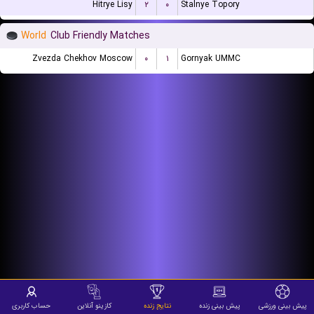
Hitrye Lisy
۲
۰
Stalnye Topory
World
Club Friendly Matches
Zvezda Chekhov Moscow
۰
۱
Gornyak UMMC
پیش بینی ورزشی
پیش بینی زنده
نتایج زنده
کازینو آنلاین
حساب کاربری