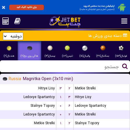
اپلیکیشن جت بت مختص اندروید
برای دانلود کلیک کنید
(دسترسی آسان و بدون فیلترشکن به سایت)
دسته بندی ورزش ها
فوتبال(۱۵۳)
بسکتبال(۳۸)
والیبال(۱۵)
تنیس(۱۰۲)
بیسبال(۱۳)
هاکی روی یخ(۷)
هندبال(۶)
Russia
Magnitka Open (3x10 min)
Hitrye Lisy
۳
۲
Metkie Strelki
Ledovye Spartantcy
۱
۳
Hitrye Lisy
Stalnye Topory
۰
۶
Ledovye Spartantcy
Ledovye Spartantcy
۰
۲
Metkie Strelki
Metkie Strelki
۱
۲
Stalnye Topory