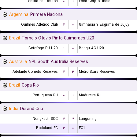
Salkia Fds Asson
۰
۱
Food Corp of India
Argentina
Primera Nacional
Quilmes Atletico Club
۲
۰
Gimnasia Y Esgrima de Jujuy
Brazil
Torneio Otavio Pinto Guimaraes U20
Botafogo RJ U20
۱
۰
Bangu AC U20
Australia
NPL South Australia Reserves
Adelaide Comets Reserves
۲
۳
Metro Stars Reserves
Brazil
Copa Rio
Portuguesa RJ
۰
۱
Madureira RJ
India
Durand Cup
Nongkseh SCC
۲
۲
Langsning
Bodoland FC
۳
۰
FC1