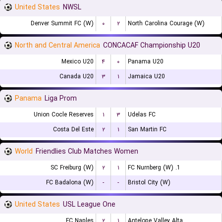
United States
NWSL
Denver Summit FC (W)
۰
۲
North Carolina Courage (W)
North and Central America
CONCACAF Championship U20
Mexico U20
۴
۰
Panama U20
Canada U20
۳
۱
Jamaica U20
Panama
Liga Prom
Union Cocle Reserves
۱
۳
Udelas FC
Costa Del Este
۲
۱
San Martin FC
World
Friendlies Club Matches Women
SC Freiburg (W)
۲
۱
1. FC Nurnberg (W)
FC Badalona (W)
-
-
Bristol City (W)
United States
USL League One
FC Naples
۲
۱
Antelope Valley Alta