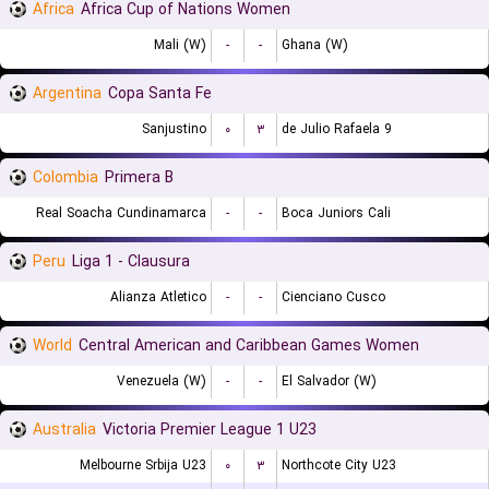
Africa
Africa Cup of Nations Women
Mali (W)
-
-
Ghana (W)
Argentina
Copa Santa Fe
Sanjustino
۰
۳
9 de Julio Rafaela
Colombia
Primera B
Real Soacha Cundinamarca
-
-
Boca Juniors Cali
Peru
Liga 1 - Clausura
Alianza Atletico
-
-
Cienciano Cusco
World
Central American and Caribbean Games Women
Venezuela (W)
-
-
El Salvador (W)
Australia
Victoria Premier League 1 U23
Melbourne Srbija U23
۰
۳
Northcote City U23