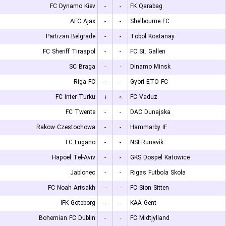
FC Dynamo Kiev
-
-
FK Qarabag
AFC Ajax
-
-
Shelbourne FC
Partizan Belgrade
-
-
Tobol Kostanay
FC Sheriff Tiraspol
-
-
FC St. Gallen
SC Braga
-
-
Dinamo Minsk
Riga FC
-
-
Gyori ETO FC
FC Inter Turku
۱
۰
FC Vaduz
FC Twente
-
-
DAC Dunajska
Rakow Czestochowa
-
-
Hammarby IF
FC Lugano
-
-
NSI Runavík
Hapoel Tel-Aviv
-
-
GKS Dospel Katowice
Jablonec
-
-
Rigas Futbola Skola
FC Noah Artsakh
-
-
FC Sion Sitten
IFK Goteborg
-
-
KAA Gent
Bohemian FC Dublin
-
-
FC Midtjylland