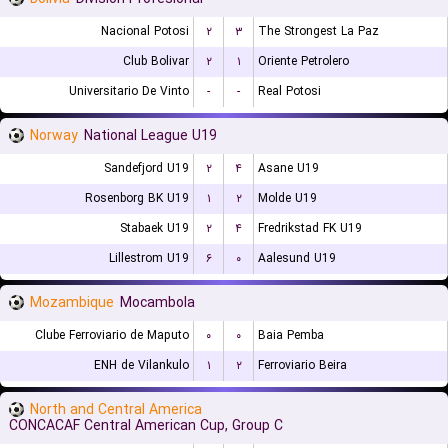
Nacional Potosi
۲
۳
The Strongest La Paz
Club Bolivar
۲
۱
Oriente Petrolero
Universitario De Vinto
-
-
Real Potosi
Norway
National League U19
Sandefjord U19
۲
۴
Asane U19
Rosenborg BK U19
۱
۲
Molde U19
Stabaek U19
۲
۴
Fredrikstad FK U19
Lillestrom U19
۶
۰
Aalesund U19
Mozambique
Mocambola
Clube Ferroviario de Maputo
۰
۰
Baia Pemba
ENH de Vilankulo
۱
۲
Ferroviario Beira
North and Central America
CONCACAF Central American Cup, Group C