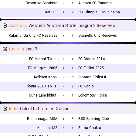
Deportivo Saprissa
۲
۱
Alianza FC Panama
UMECIT
۱
۲
CD Olimpia Tegucigalpa
Australia
Western Australia State League 2 Reserves
Kalamunda City FC Reserves
۰
۱
Gosnells City Reserves
Georgia
Liga 3
FC Merani Tbilisi
۲
۲
FC Didube 2014
FC Margveti 2006
۱
۱
FC Tbilisi 2025
Kolhketi Khobi
۲
۳
Dinamo Tbilisi II
Iberia 2010 Tbilisi
۰
۲
FC Gonio
Guria Lanchkhuti
۰
۱
Lokomotiv Tbilisi
India
Calcutta Premier Division
Bidhannagar MSA
۱
۴
BSS Sporting Club
Kalighat MS
۶
۱
Patha Chakra