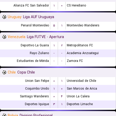
Alianza FC San Salvador
۱
۰
CS Herediano
Uruguay
Liga AUF Uruguaya
Penarol Montevideo
۵
۱
Montevideo Wanderers
Venezuela
Liga FUTVE - Apertura
Deportivo La Guaira
۱
۲
Metropolitanos FC
Rayo Zuliano
-
-
Academia Anzoategui
Estudiantes de Mérida
-
-
Zamora FC
Chile
Copa Chile
Union San Felipe
۰
۱
Universidad de Chile
Coquimbo Unido
۱
۰
San Marcos de Arica
Santiago Wanderers
۰
۴
Union La Calera
Deportes Iquique
۳
۱
Deportes Limache
Bolivia
Division Profesional