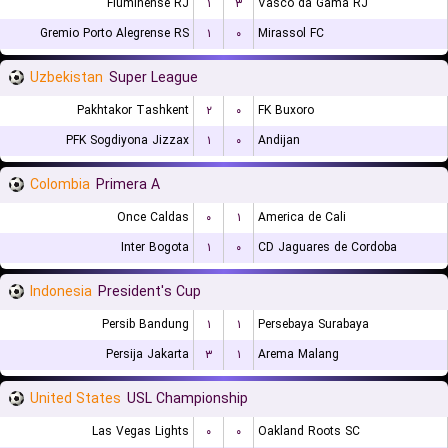
Fluminense RJ
۱
۳
Vasco da Gama RJ
Gremio Porto Alegrense RS
۱
۰
Mirassol FC
Uzbekistan
Super League
Pakhtakor Tashkent
۲
۰
FK Buxoro
PFK Sogdiyona Jizzax
۱
۰
Andijan
Colombia
Primera A
Once Caldas
۰
۱
America de Cali
Inter Bogota
۱
۰
CD Jaguares de Cordoba
Indonesia
President's Cup
Persib Bandung
۱
۱
Persebaya Surabaya
Persija Jakarta
۳
۱
Arema Malang
United States
USL Championship
Las Vegas Lights
۰
۰
Oakland Roots SC