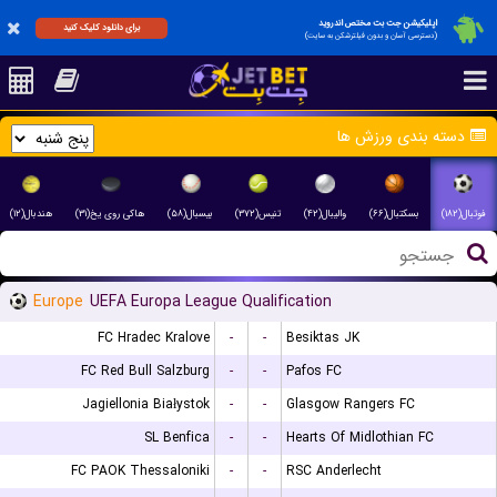
اپلیکیشن جت بت مختص اندروید
برای دانلود کلیک کنید
(دسترسی آسان و بدون فیلترشکن به سایت)
دسته بندی ورزش ها
فوتبال(۱۸۲)
بسکتبال(۶۶)
والیبال(۴۲)
تنیس(۳۷۲)
بیسبال(۵۸)
هاکی روی یخ(۳۱)
هندبال(۱۲)
Europe
UEFA Europa League Qualification
FC Hradec Kralove
-
-
Besiktas JK
FC Red Bull Salzburg
-
-
Pafos FC
Jagiellonia Białystok
-
-
Glasgow Rangers FC
SL Benfica
-
-
Hearts Of Midlothian FC
FC PAOK Thessaloniki
-
-
RSC Anderlecht