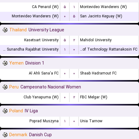
CA Penarol (W)
۵
۱
Montevideo Wanderers (W)
Montevideo Wanderers (W)
۰
۵
San Jacinto Keguay (W)
Thailand
University League
Kasetsart University
۵
۲
Mahidol University
Suan Sunandha Rajabhat University
۱
۰
Rajamangala University of Technology Rattanakosin FC
Yemen
Division 1
Al Ahli Sana'a FC
۰
۰
Shaab Hadramout FC
Peru
Campeonato Nacional Women
Club Yanapuma (W)
۰
۲
FBC Melgar (W)
Poland
IV Liga
Poprad Muszyna
۱
۰
Unia Tarnow
Denmark
Danish Cup