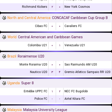
Richmond Kickers
۲
۰
New York Cosmos
North and Central America
CONCACAF Caribbean Cup Group B
Cibao FC
۰
۰
Cavaliers FC
World
Central American and Caribbean Games
Colombia U21
۰
۱
Venezuela U21
Brazil
Roraimense U20
Monte Roraima U20
۰
۰
Sao Raimundo AM U20
Nautico U20
۳
۴
Gremio Atletico Sampaio RR U20
Uganda
Super 8
Entebbe UPPC FC
۱
۲
NEC FC Bugolobi
Police FC
-
-
Airtel Kitara FC
Malaysia
Malaysia University League