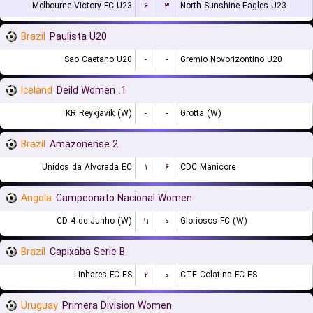
Melbourne Victory FC U23
۶
۳
North Sunshine Eagles U23
Brazil
Paulista U20
Sao Caetano U20
-
-
Gremio Novorizontino U20
Iceland
1. Deild Women
KR Reykjavik (W)
-
-
Grotta (W)
Brazil
Amazonense 2
Unidos da Alvorada EC
۱
۶
CDC Manicore
Angola
Campeonato Nacional Women
CD 4 de Junho (W)
۱۱
۰
Gloriosos FC (W)
Brazil
Capixaba Serie B
Linhares FC ES
۲
۰
CTE Colatina FC ES
Uruguay
Primera Division Women