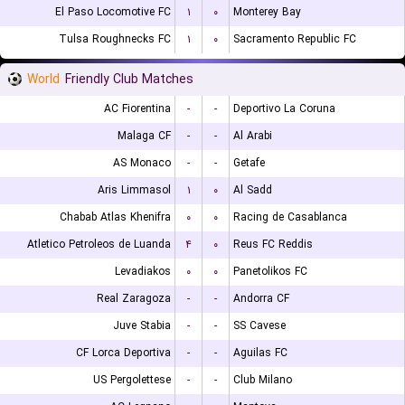
El Paso Locomotive FC
۱
۰
Monterey Bay
Tulsa Roughnecks FC
۱
۰
Sacramento Republic FC
World
Friendly Club Matches
AC Fiorentina
-
-
Deportivo La Coruna
Malaga CF
-
-
Al Arabi
AS Monaco
-
-
Getafe
Aris Limmasol
۱
۰
Al Sadd
Chabab Atlas Khenifra
۰
۰
Racing de Casablanca
Atletico Petroleos de Luanda
۴
۰
Reus FC Reddis
Levadiakos
۰
۰
Panetolikos FC
Real Zaragoza
-
-
Andorra CF
Juve Stabia
-
-
SS Cavese
CF Lorca Deportiva
-
-
Aguilas FC
US Pergolettese
-
-
Club Milano