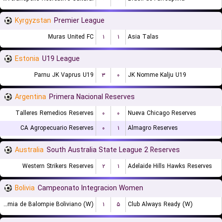
Kyrgyzstan
Premier League
Muras United FC
۱
۱
Asia Talas
Estonia
U19 League
Parnu JK Vaprus U19
۳
۰
JK Nomme Kalju U19
Argentina
Primera Nacional Reserves
Talleres Remedios Reserves
۰
۰
Nueva Chicago Reserves
CA Agropecuario Reserves
۰
۱
Almagro Reserves
Australia
South Australia State League 2 Reserves
Western Strikers Reserves
۲
۱
Adelaide Hills Hawks Reserves
Bolivia
Campeonato Integracion Women
Academia de Balompie Boliviano (W)
۱
۵
Club Always Ready (W)