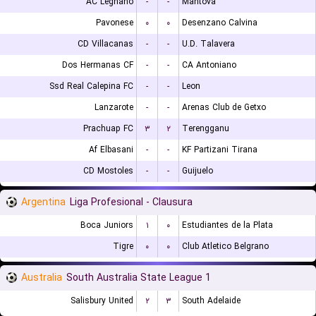
AC Legnano
-
-
Mantova
Pavonese
۰
۰
Desenzano Calvina
CD Villacanas
-
-
U.D. Talavera
Dos Hermanas CF
-
-
CA Antoniano
Ssd Real Calepina FC
-
-
Leon
Lanzarote
-
-
Arenas Club de Getxo
Prachuap FC
۳
۲
Terengganu
Af Elbasani
-
-
KF Partizani Tirana
CD Mostoles
-
-
Guijuelo
Argentina
Liga Profesional - Clausura
Boca Juniors
۱
۰
Estudiantes de la Plata
Tigre
۰
۰
Club Atletico Belgrano
Australia
South Australia State League 1
Salisbury United
۲
۳
South Adelaide