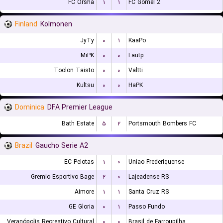
FC Orsha
۱
۱
FC Gomel 2
Finland
Kolmonen
JyTy
۰
۱
KaaPo
MiPK
۰
۰
Lautp
Toolon Taisto
۰
۰
Valtti
Kultsu
۰
۰
HaPK
Dominica
DFA Premier League
Bath Estate
۵
۲
Portsmouth Bombers FC
Brazil
Gaucho Serie A2
EC Pelotas
۱
۰
Uniao Frederiquense
Gremio Esportivo Bage
۲
۰
Lajeadense RS
Aimore
۱
۱
Santa Cruz RS
GE Gloria
۰
۱
Passo Fundo
EC Veranópolis Recreativo Cultural
۰
۰
Brasil de Farroupilha