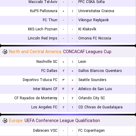
Maccabi Tel-Aviv
-
-
PFC CSKA Sofia
KuPS Palloseura
۰
۱
Universitatea Craiova
FC Thun
-
-
Vikingur Reykjavik
KKS Lech Poznan
-
-
KI Klaksvík
Lincoln Red Imps
-
-
Omonia FC Nicosia
North and Central America
CONCACAF Leagues Cup
Nashville SC
۰
۱
Leon
FC Dallas
۲
۰
Gallos Blancos Queretaro
Deportivo Toluca FC
۳
۰
Seattle Sounders
Inter Miami CF
۴
۲
Atletico de San Luis
CF Rayados de Monterrey
۱
۲
Orlando City SC
Los Angeles FC
۲
۱
CD Chivas de Guadalajara
Europe
UEFA Conference League Qualification
Debreceni VSC
-
-
FC Copenhagen