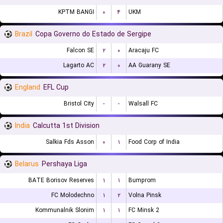
KPTM BANGI
۰
۴
UKM
Brazil
Copa Governo do Estado de Sergipe
Falcon SE
۲
۰
Aracaju FC
Lagarto AC
۲
۰
AA Guarany SE
England
EFL Cup
Bristol City
-
-
Walsall FC
India
Calcutta 1st Division
Salkia Fds Asson
۰
۱
Food Corp of India
Belarus
Pershaya Liga
BATE Borisov Reserves
۱
۱
Bumprom
FC Molodechno
۱
۲
Volna Pinsk
Kommunalnik Slonim
۱
۱
FC Minsk 2