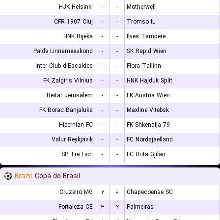
HJK Helsinki
-
-
Motherwell
CFR 1907 Cluj
-
-
Tromso IL
HNK Rijeka
-
-
Ilves Tampere
Paide Linnameeskond
-
-
SK Rapid Wien
Inter Club d'Escaldes
-
-
Flora Tallinn
FK Zalgiris Vilnius
-
-
HNK Hajduk Split
Beitar Jerusalem
-
-
FK Austria Wien
FK Borac Banjaluka
-
-
Maxline Vitebsk
Hibernian FC
-
-
FK Shkendija 79
Valur Reykjavik
-
-
FC Nordsjaelland
SP Tre Fiori
-
-
FC Drita Gjilan
Brazil
Copa do Brasil
Cruzeiro MG
۲
۰
Chapecoense SC
Fortaleza CE
۳
۲
Palmeiras