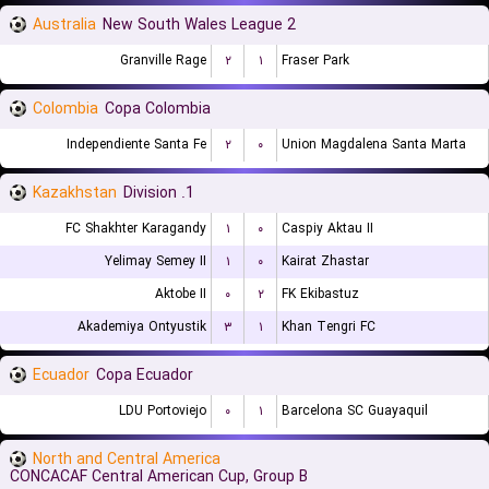
Australia
New South Wales League 2
Granville Rage
۲
۱
Fraser Park
Colombia
Copa Colombia
Independiente Santa Fe
۲
۰
Union Magdalena Santa Marta
Kazakhstan
1. Division
FC Shakhter Karagandy
۱
۰
Caspiy Aktau II
Yelimay Semey II
۱
۰
Kairat Zhastar
Aktobe II
۰
۲
FK Ekibastuz
Akademiya Ontyustik
۳
۱
Khan Tengri FC
Ecuador
Copa Ecuador
LDU Portoviejo
۰
۱
Barcelona SC Guayaquil
North and Central America
CONCACAF Central American Cup, Group B