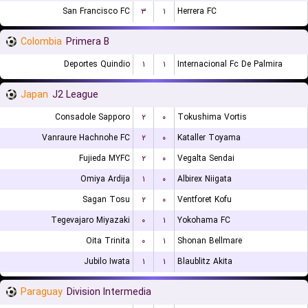
San Francisco FC
۳
۱
Herrera FC
Colombia
Primera B
Deportes Quindio
۱
۱
Internacional Fc De Palmira
Japan
J2 League
Consadole Sapporo
۲
۰
Tokushima Vortis
Vanraure Hachnohe FC
۲
۰
Kataller Toyama
Fujieda MYFC
۲
۰
Vegalta Sendai
Omiya Ardija
۱
۰
Albirex Niigata
Sagan Tosu
۲
۰
Ventforet Kofu
Tegevajaro Miyazaki
۰
۱
Yokohama FC
Oita Trinita
۰
۱
Shonan Bellmare
Jubilo Iwata
۱
۱
Blaublitz Akita
Paraguay
Division Intermedia