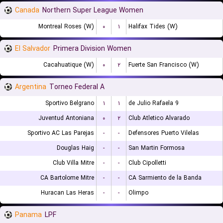
Canada
Northern Super League Women
Montreal Roses (W)
۰
۱
Halifax Tides (W)
El Salvador
Primera Division Women
Cacahuatique (W)
۰
۲
Fuerte San Francisco (W)
Argentina
Torneo Federal A
Sportivo Belgrano
۱
۱
9 de Julio Rafaela
Juventud Antoniana
۰
۲
Club Atletico Alvarado
Sportivo AC Las Parejas
-
-
Defensores Puerto Vilelas
Douglas Haig
-
-
San Martin Formosa
Club Villa Mitre
-
-
Club Cipolletti
CA Bartolome Mitre
-
-
CA Sarmiento de la Banda
Huracan Las Heras
-
-
Olimpo
Panama
LPF