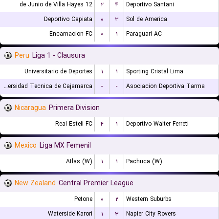
12 de Junio de Villa Hayes
۲
۴
Deportivo Santani
Deportivo Capiata
۰
۳
Sol de America
Encarnacion FC
۰
۱
Paraguari AC
Peru
Liga 1 - Clausura
Universitario de Deportes
۱
۱
Sporting Cristal Lima
Universidad Tecnica de Cajamarca
-
-
Asociacion Deportiva Tarma
Nicaragua
Primera Division
Real Esteli FC
۴
۱
Deportivo Walter Ferreti
Mexico
Liga MX Femenil
Atlas (W)
۱
۱
Pachuca (W)
New Zealand
Central Premier League
Petone
۰
۲
Western Suburbs
Waterside Karori
۱
۳
Napier City Rovers