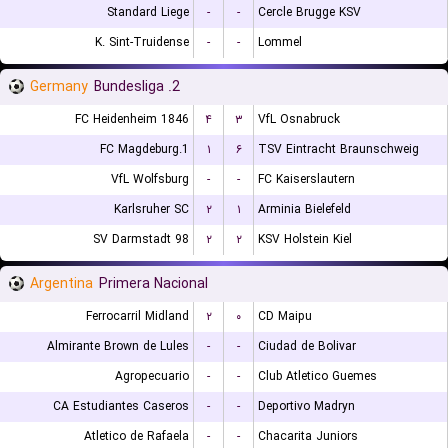
Standard Liege
-
-
Cercle Brugge KSV
K. Sint-Truidense
-
-
Lommel
Germany
2. Bundesliga
FC Heidenheim 1846
۴
۳
VfL Osnabruck
1.FC Magdeburg
۱
۶
TSV Eintracht Braunschweig
VfL Wolfsburg
-
-
FC Kaiserslautern
Karlsruher SC
۲
۱
Arminia Bielefeld
SV Darmstadt 98
۲
۲
KSV Holstein Kiel
Argentina
Primera Nacional
Ferrocarril Midland
۲
۰
CD Maipu
Almirante Brown de Lules
-
-
Ciudad de Bolivar
Agropecuario
-
-
Club Atletico Guemes
CA Estudiantes Caseros
-
-
Deportivo Madryn
Atletico de Rafaela
-
-
Chacarita Juniors