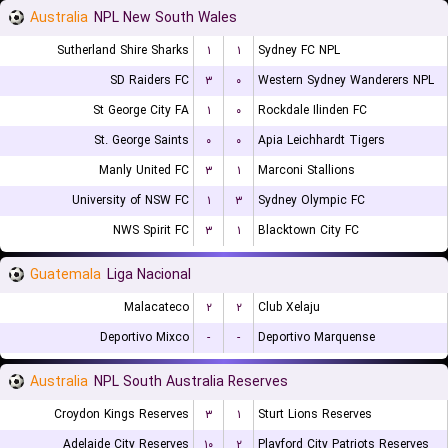
Australia
NPL New South Wales
Sutherland Shire Sharks
۱
۱
Sydney FC NPL
SD Raiders FC
۳
۰
Western Sydney Wanderers NPL
St George City FA
۱
۰
Rockdale Ilinden FC
St. George Saints
۰
۰
Apia Leichhardt Tigers
Manly United FC
۳
۱
Marconi Stallions
University of NSW FC
۱
۳
Sydney Olympic FC
NWS Spirit FC
۳
۱
Blacktown City FC
Guatemala
Liga Nacional
Malacateco
۲
۲
Club Xelaju
Deportivo Mixco
-
-
Deportivo Marquense
Australia
NPL South Australia Reserves
Croydon Kings Reserves
۳
۱
Sturt Lions Reserves
Adelaide City Reserves
۱۰
۲
Playford City Patriots Reserves