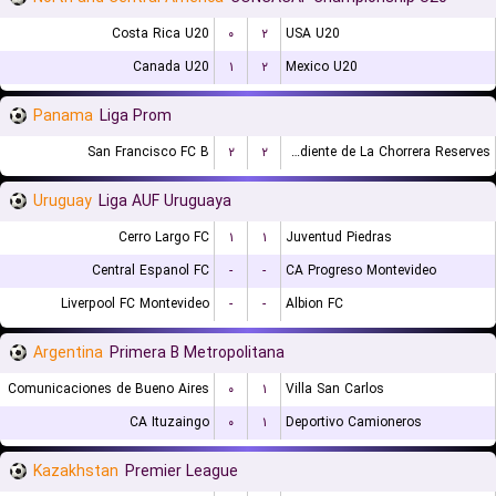
Costa Rica U20
۰
۲
USA U20
Canada U20
۱
۲
Mexico U20
Panama
Liga Prom
San Francisco FC B
۲
۲
CA Independiente de La Chorrera Reserves
Uruguay
Liga AUF Uruguaya
Cerro Largo FC
۱
۱
Juventud Piedras
Central Espanol FC
-
-
CA Progreso Montevideo
Liverpool FC Montevideo
-
-
Albion FC
Argentina
Primera B Metropolitana
Comunicaciones de Bueno Aires
۰
۱
Villa San Carlos
CA Ituzaingo
۰
۱
Deportivo Camioneros
Kazakhstan
Premier League