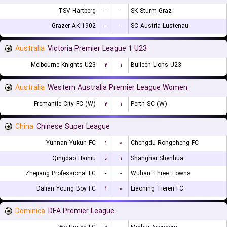
TSV Hartberg
-
-
SK Sturm Graz
Grazer AK 1902
-
-
SC Austria Lustenau
Australia
Victoria Premier League 1 U23
Melbourne Knights U23
۲
۱
Bulleen Lions U23
Australia
Western Australia Premier League Women
Fremantle City FC (W)
۲
۱
Perth SC (W)
China
Chinese Super League
Yunnan Yukun FC
۱
۰
Chengdu Rongcheng FC
Qingdao Hainiu
۰
۱
Shanghai Shenhua
Zhejiang Professional FC
-
-
Wuhan Three Towns
Dalian Young Boy FC
۱
۰
Liaoning Tieren FC
Dominica
DFA Premier League