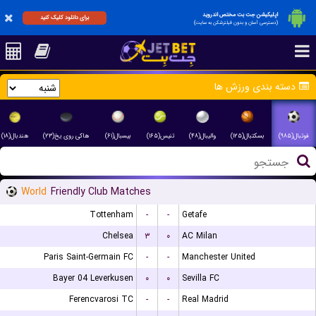
اپلیکیشن جت بت مختص اندروید
برای دانلود کلیک کنید
(دسترسی آسان و بدون فیلترشکن به سایت)
دسته بندی ورزش ها
فوتبال(۹۸۵)
بسکتبال(۱۲۵)
والیبال(۴۸)
تنیس(۱۶۵)
بیسبال(۶۱)
هاکی روی یخ(۲۳)
هندبال(۱۸)
World
Friendly Club Matches
Tottenham
-
-
Getafe
Chelsea
۳
۰
AC Milan
Paris Saint-Germain FC
-
-
Manchester United
Bayer 04 Leverkusen
۰
۰
Sevilla FC
Ferencvarosi TC
-
-
Real Madrid