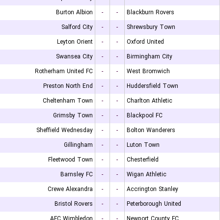
Burton Albion
-
-
Blackburn Rovers
Salford City
-
-
Shrewsbury Town
Leyton Orient
-
-
Oxford United
Swansea City
-
-
Birmingham City
Rotherham United FC
-
-
West Bromwich
Preston North End
-
-
Huddersfield Town
Cheltenham Town
-
-
Charlton Athletic
Grimsby Town
-
-
Blackpool FC
Sheffield Wednesday
-
-
Bolton Wanderers
Gillingham
-
-
Luton Town
Fleetwood Town
-
-
Chesterfield
Barnsley FC
-
-
Wigan Athletic
Crewe Alexandra
-
-
Accrington Stanley
Bristol Rovers
-
-
Peterborough United
AFC Wimbledon
-
-
Newport County FC