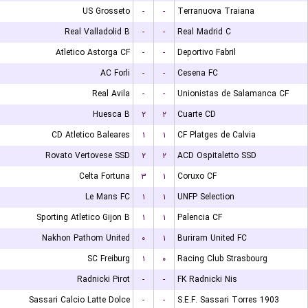
US Grosseto
-
-
Terranuova Traiana
Real Valladolid B
-
-
Real Madrid C
Atletico Astorga CF
-
-
Deportivo Fabril
AC Forli
-
-
Cesena FC
Real Avila
-
-
Unionistas de Salamanca CF
Huesca B
۲
۲
Cuarte CD
CD Atletico Baleares
۱
۱
CF Platges de Calvia
Rovato Vertovese SSD
۲
۲
ACD Ospitaletto SSD
Celta Fortuna
۳
۱
Coruxo CF
Le Mans FC
۱
۱
UNFP Selection
Sporting Atletico Gijon B
۱
۱
Palencia CF
Nakhon Pathom United
۰
۱
Buriram United FC
SC Freiburg
۱
۰
Racing Club Strasbourg
Radnicki Pirot
-
-
FK Radnicki Nis
Sassari Calcio Latte Dolce
-
-
S.E.F. Sassari Torres 1903