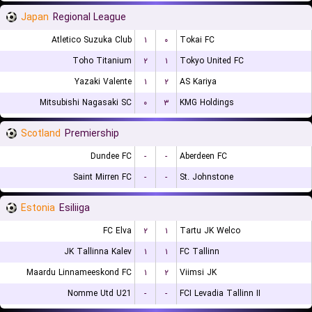
Japan
Regional League
Atletico Suzuka Club
۱
۰
Tokai FC
Toho Titanium
۲
۱
Tokyo United FC
Yazaki Valente
۱
۲
AS Kariya
Mitsubishi Nagasaki SC
۰
۳
KMG Holdings
Scotland
Premiership
Dundee FC
-
-
Aberdeen FC
Saint Mirren FC
-
-
St. Johnstone
Estonia
Esiliiga
FC Elva
۲
۱
Tartu JK Welco
JK Tallinna Kalev
۱
۱
FC Tallinn
Maardu Linnameeskond FC
۱
۲
Viimsi JK
Nomme Utd U21
-
-
FCI Levadia Tallinn II