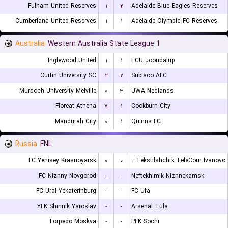
Fulham United Reserves
۱
۲
Adelaide Blue Eagles Reserves
Cumberland United Reserves
۱
۱
Adelaide Olympic FC Reserves
Australia
Western Australia State League 1
Inglewood United
۱
۱
ECU Joondalup
Curtin University SC
۲
۲
Subiaco AFC
Murdoch University Melville
۰
۳
UWA Nedlands
Floreat Athena
۷
۱
Cockburn City
Mandurah City
۰
۱
Quinns FC
Russia
FNL
FC Yenisey Krasnoyarsk
۰
۰
FK Tekstilshchik TeleCom Ivanovo
FC Nizhny Novgorod
-
-
Neftekhimik Nizhnekamsk
FC Ural Yekaterinburg
-
-
FC Ufa
YFK Shinnik Yaroslav
-
-
Arsenal Tula
Torpedo Moskva
-
-
PFK Sochi