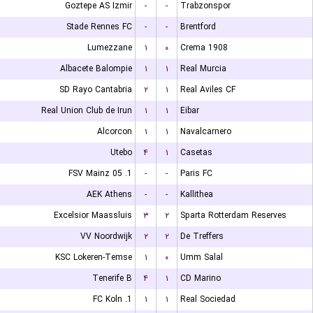
Goztepe AS Izmir
-
-
Trabzonspor
Stade Rennes FC
-
-
Brentford
Lumezzane
۱
۰
Crema 1908
Albacete Balompie
۱
۱
Real Murcia
SD Rayo Cantabria
۲
۱
Real Aviles CF
Real Union Club de Irun
۱
۱
Eibar
Alcorcon
۱
۱
Navalcarnero
Utebo
۴
۱
Casetas
1. FSV Mainz 05
-
-
Paris FC
AEK Athens
-
-
Kallithea
Excelsior Maassluis
۳
۲
Sparta Rotterdam Reserves
VV Noordwijk
۲
۲
De Treffers
KSC Lokeren-Temse
۱
۰
Umm Salal
Tenerife B
۴
۱
CD Marino
1. FC Koln
۱
۱
Real Sociedad