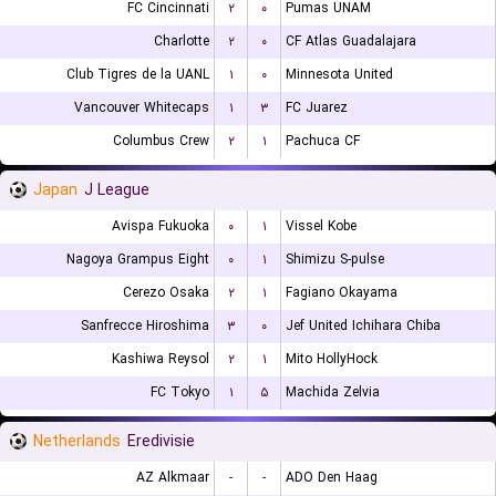
FC Cincinnati
۲
۰
Pumas UNAM
Charlotte
۲
۰
CF Atlas Guadalajara
Club Tigres de la UANL
۱
۰
Minnesota United
Vancouver Whitecaps
۱
۳
FC Juarez
Columbus Crew
۲
۱
Pachuca CF
Japan
J League
Avispa Fukuoka
۰
۱
Vissel Kobe
Nagoya Grampus Eight
۰
۱
Shimizu S-pulse
Cerezo Osaka
۲
۱
Fagiano Okayama
Sanfrecce Hiroshima
۳
۰
Jef United Ichihara Chiba
Kashiwa Reysol
۲
۱
Mito HollyHock
FC Tokyo
۱
۵
Machida Zelvia
Netherlands
Eredivisie
AZ Alkmaar
-
-
ADO Den Haag