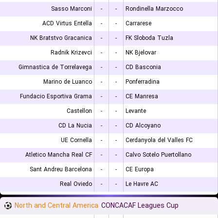
Sasso Marconi
-
-
Rondinella Marzocco
ACD Virtus Entella
-
-
Carrarese
NK Bratstvo Gracanica
-
-
FK Sloboda Tuzla
Radnik Krizevci
-
-
NK Bjelovar
Gimnastica de Torrelavega
-
-
CD Basconia
Marino de Luanco
-
-
Ponferradina
Fundacio Esportiva Grama
-
-
CE Manresa
Castellon
-
-
Levante
CD La Nucia
-
-
CD Alcoyano
UE Cornella
-
-
Cerdanyola del Valles FC
Atletico Mancha Real CF
-
-
Calvo Sotelo Puertollano
Sant Andreu Barcelona
-
-
CE Europa
Real Oviedo
-
-
Le Havre AC
North and Central America
CONCACAF Leagues Cup