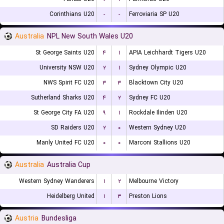
Corinthians U20
-
-
Ferroviaria SP U20
Australia
NPL New South Wales U20
St George Saints U20
۴
۱
APIA Leichhardt Tigers U20
University NSW U20
۲
۱
Sydney Olympic U20
NWS Spirit FC U20
۳
۳
Blacktown City U20
Sutherland Sharks U20
۴
۲
Sydney FC U20
St George City FA U20
۹
۱
Rockdale Ilinden U20
SD Raiders U20
۲
۰
Western Sydney U20
Manly United FC U20
۰
۰
Marconi Stallions U20
Australia
Australia Cup
Western Sydney Wanderers
۱
۲
Melbourne Victory
Heidelberg United
۱
۳
Preston Lions
Austria
Bundesliga