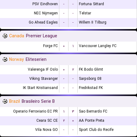
PSV Eindhoven
-
-
Fortuna Sittard
NEC Nijmegen
-
-
Telstar
Go Ahead Eagles
-
-
Willem II Tilburg
Canada
Premier League
Forge FC
۰
۱
Vancouver Langley FC
Norway
Eliteserien
Valerenga IF Oslo
۰
۲
FK Bodo Glimt
Viking Stavanger
-
-
Sarpsborg 08
IK Start Kristiansand
-
-
Fredrikstad FK
Brazil
Brasileiro Serie B
Operario Ferroviario EC PR
۱
۳
Sao Bernardo FC
Ceara SC CE
۲
۰
AA Ponte Preta
Vila Nova GO
-
-
Sport Club do Recife