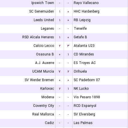
Ipswich Town
-
-
Rayo Vallecano
SC Genemuiden
۱
۰
HHC Hardenberg
Leeds United
۱
۰
RB Leipzig
Leganes
-
-
Tenerife
RSD Alcala Henares
۱
۰
Getafe B
Calcio Lecco
۲
۳
Atalanta U23
Osasuna B
۰
۱
CD Mirandes
A.J. Auxerre
-
-
ES Troyes AC
UCAM Murcia
۷
۲
Orihuela
SV Werder Bremen
۰
۰
SC Paderborn 07
Karlovac
۲
۱
NK Lucko
Modena
-
-
Vis Pesaro 1898
Coventry City
-
-
RCD Espanyol
Real Mallorca
-
-
SV Elversberg
Cadiz
-
-
Las Palmas