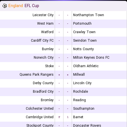
England
EFL Cup
Leicester City
-
-
Northampton Town
West Ham
-
-
Portsmouth
Watford
-
-
Crawley Town
Cardiff City FC
-
-
Swindon Town
Burnley
-
-
Notts County
Norwich City
-
-
Milton Keynes Dons FC
Stoke
-
-
Oldham Athletic
Queens Park Rangers
۰
۰
Millwall
Derby County
-
-
Lincoln City
Bradford City
-
-
Rochdale
Bromley
-
-
Reading
Colchester United
-
-
Southampton
Cambridge United
۲
۱
Barnet
Stockport County
-
-
Doncaster Rovers