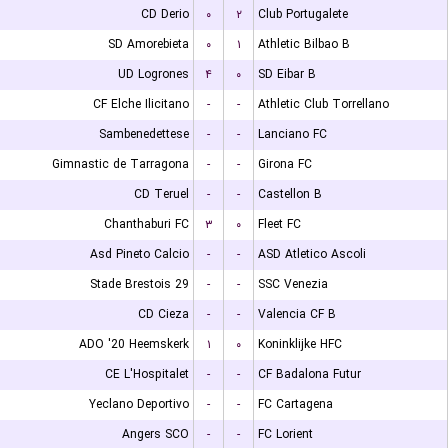
CD Derio
۰
۲
Club Portugalete
SD Amorebieta
۰
۱
Athletic Bilbao B
UD Logrones
۴
۰
SD Eibar B
CF Elche Ilicitano
-
-
Athletic Club Torrellano
Sambenedettese
-
-
Lanciano FC
Gimnastic de Tarragona
-
-
Girona FC
CD Teruel
-
-
Castellon B
Chanthaburi FC
۳
۰
Fleet FC
Asd Pineto Calcio
-
-
ASD Atletico Ascoli
Stade Brestois 29
-
-
SSC Venezia
CD Cieza
-
-
Valencia CF B
ADO '20 Heemskerk
۱
۰
Koninklijke HFC
CE L'Hospitalet
-
-
CF Badalona Futur
Yeclano Deportivo
-
-
FC Cartagena
Angers SCO
-
-
FC Lorient