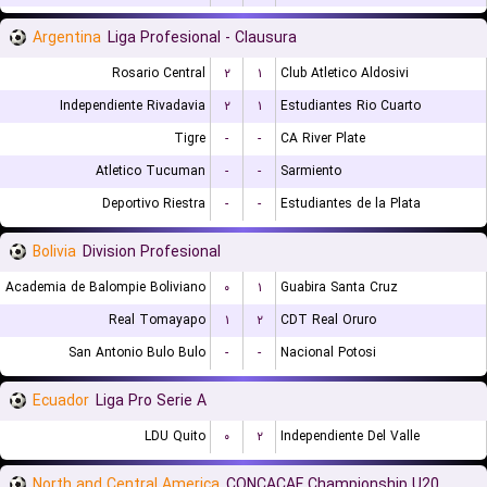
Argentina
Liga Profesional - Clausura
Rosario Central
۲
۱
Club Atletico Aldosivi
Independiente Rivadavia
۲
۱
Estudiantes Rio Cuarto
Tigre
-
-
CA River Plate
Atletico Tucuman
-
-
Sarmiento
Deportivo Riestra
-
-
Estudiantes de la Plata
Bolivia
Division Profesional
Academia de Balompie Boliviano
۰
۱
Guabira Santa Cruz
Real Tomayapo
۱
۲
CDT Real Oruro
San Antonio Bulo Bulo
-
-
Nacional Potosi
Ecuador
Liga Pro Serie A
LDU Quito
۰
۲
Independiente Del Valle
North and Central America
CONCACAF Championship U20