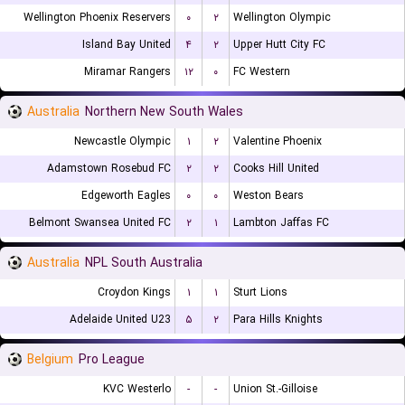
Wellington Phoenix Reservers
۰
۲
Wellington Olympic
Island Bay United
۴
۲
Upper Hutt City FC
Miramar Rangers
۱۲
۰
FC Western
Australia
Northern New South Wales
Newcastle Olympic
۱
۲
Valentine Phoenix
Adamstown Rosebud FC
۲
۲
Cooks Hill United
Edgeworth Eagles
۰
۰
Weston Bears
Belmont Swansea United FC
۲
۱
Lambton Jaffas FC
Australia
NPL South Australia
Croydon Kings
۱
۱
Sturt Lions
Adelaide United U23
۵
۲
Para Hills Knights
Belgium
Pro League
KVC Westerlo
-
-
Union St.-Gilloise