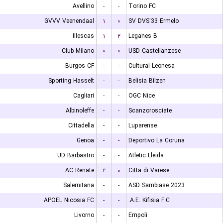
Avellino
-
-
Torino FC
GVVV Veenendaal
۱
۰
SV DVS'33 Ermelo
Illescas
۱
۲
Leganes B
Club Milano
۰
۰
USD Castellanzese
Burgos CF
-
-
Cultural Leonesa
Sporting Hasselt
-
-
Belisia Bilzen
Cagliari
-
-
OGC Nice
Albinoleffe
-
-
Scanzorosciate
Cittadella
-
-
Luparense
Genoa
-
-
Deportivo La Coruna
UD Barbastro
-
-
Atletic Lleida
AC Renate
۲
۰
Citta di Varese
Salernitana
-
-
ASD Sambiase 2023
APOEL Nicosia FC
-
-
A.E. Kifisia F.C.
Livorno
-
-
Empoli