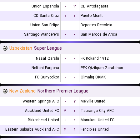
Union Espanola
۰
۳
CD Antofagasta
CD Santa Cruz
۰
۰
Puerto Montt
Union San Felipe
-
-
Deportes Recoleta
Santiago Wanderers
-
-
San Marcos de Arica
Uzbekistan
Super League
Nasaf Qarshi
-
-
FK Kokand 1912
Neftchi Fargona
-
-
PFK Qizilqum Zarafshon
FC Bunyodkor
-
-
Olmaliq OKMK
New Zealand
Northern Premier League
Western Springs AFC
۰
۲
Melville United
Auckland United FC
۳
۰
Tauranga City AFC
Birkenhead United
۶
۱
Manukau United FC
Eastern Suburbs Auckland AFC
۴
۱
Fencibles United