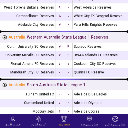
West Torrens Birkalla Reserves
۸
۰
West Adelaide Reserves
Campbelltown Reserves
۵
۰
White City FK Beograd Reserve
Adelaide City Reserves
۳
۲
Para Hills Knights Reserves
Australia
Western Australia State League 1 Reserves
Curtin University SC Reserves
۳
۴
Subiaco Reserves
Murdoch University Melville FC Reserves
۲
۲
UWA-Nedlands FC Reserves
Floreat Athena FC Reserves
۷
۱
Cockburn City SC Reserves
Mandurah City FC Reserves
-
-
Quinns FC Reserve
Australia
South Australia State League 1
Fulham United FC
۰
۰
Adelaide Blue Eagles
Cumberland United
۰
۲
Adelaide Olympic
Modbury Jets
۴
۰
Adelaide Cobras
Eastern United
۴
۲
Adelaide Victory
پیش بینی ورزشی
پیش بینی زنده
نتایج زنده
کازینو آنلاین
حساب کاربری