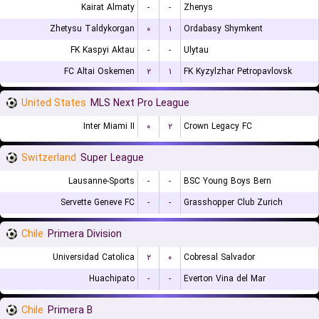
Kairat Almaty
-
-
Zhenys
Zhetysu Taldykorgan
۰
۱
Ordabasy Shymkent
FK Kaspyi Aktau
-
-
Ulytau
FC Altai Oskemen
۲
۱
FK Kyzylzhar Petropavlovsk
United States
MLS Next Pro League
Inter Miami II
۰
۲
Crown Legacy FC
Switzerland
Super League
Lausanne-Sports
-
-
BSC Young Boys Bern
Servette Geneve FC
-
-
Grasshopper Club Zurich
Chile
Primera Division
Universidad Catolica
۲
۰
Cobresal Salvador
Huachipato
-
-
Everton Vina del Mar
Chile
Primera B