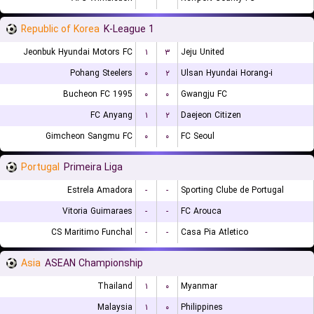
Republic of Korea
K-League 1
Jeonbuk Hyundai Motors FC
۱
۳
Jeju United
Pohang Steelers
۰
۲
Ulsan Hyundai Horang-i
Bucheon FC 1995
۰
۰
Gwangju FC
FC Anyang
۱
۲
Daejeon Citizen
Gimcheon Sangmu FC
۰
۰
FC Seoul
Portugal
Primeira Liga
Estrela Amadora
-
-
Sporting Clube de Portugal
Vitoria Guimaraes
-
-
FC Arouca
CS Maritimo Funchal
-
-
Casa Pia Atletico
Asia
ASEAN Championship
Thailand
۱
۰
Myanmar
Malaysia
۱
۰
Philippines