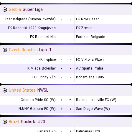
Serbia
Super Liga
FK Red Star Belgrade (Crvena Zvezda)
-
-
FK Novi Pazar
FK Radnicki 1923 Kragujevac
-
-
FK Zemun
FK Radnicki Nis
-
-
Partizan Belgrade
Czech Republic
1. Liga
FK Teplice
-
-
FC Viktoria Plzen
FK Mlada Boleslav
-
-
AC Sparta Praha
FC Trinity Zlín
-
-
Bohemians 1905
United States
NWSL
Orlando Pride SC (W)
۱
۳
Racing Louisville FC (W)
NJ/NY Gotham FC (W)
۱
۰
San Diego Wave (W)
Brazil
Paulista U20
Tanabi U20
۰
۱
Palmeiras U20