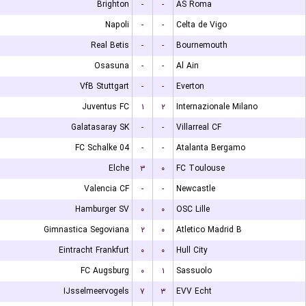
Brighton
-
-
AS Roma
Napoli
-
-
Celta de Vigo
Real Betis
-
-
Bournemouth
Osasuna
-
-
Al Ain
VfB Stuttgart
-
-
Everton
Juventus FC
۱
۲
Internazionale Milano
Galatasaray SK
-
-
Villarreal CF
FC Schalke 04
-
-
Atalanta Bergamo
Elche
۳
۰
FC Toulouse
Valencia CF
-
-
Newcastle
Hamburger SV
۰
۰
OSC Lille
Gimnastica Segoviana
۲
۰
Atletico Madrid B
Eintracht Frankfurt
۰
۰
Hull City
FC Augsburg
۰
۱
Sassuolo
IJsselmeervogels
۷
۳
EVV Echt