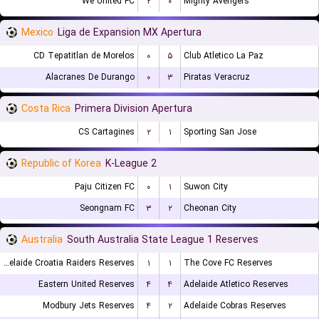
We United FC
۲
۰
Mighty Avengers
Mexico
Liga de Expansion MX Apertura
CD Tepatitlan de Morelos
۰
۵
Club Atletico La Paz
Alacranes De Durango
۰
۳
Piratas Veracruz
Costa Rica
Primera Division Apertura
CS Cartagines
۲
۱
Sporting San Jose
Republic of Korea
K-League 2
Paju Citizen FC
۰
۱
Suwon City
Seongnam FC
۳
۲
Cheonan City
Australia
South Australia State League 1 Reserves
Adelaide Croatia Raiders Reserves
۱
۱
The Cove FC Reserves
Eastern United Reserves
۴
۴
Adelaide Atletico Reserves
Modbury Jets Reserves
۴
۲
Adelaide Cobras Reserves