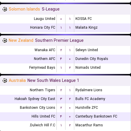
Solomon Islands
S-League
Laugu United
۰
۱
KOSSA FC
Honiara City FC
۱
۱
Malaita Kingz
New Zealand
Southern Premier League
Wanaka AFC
۲
۱
Selwyn United
Northern AFC
۴
۰
Dunedin City Royals
Ferrymead Bays
۱
۲
Nomads United
Australia
New South Wales League 1
Northern Tigers
۲
۱
Rydalmere Lions
Hakoah Sydney City East
۳
۲
Bulls FC Academy
Bankstown City Lions
۲
۰
Hurstville ZFC
Hills United FC
۴
۰
Canterbury Bankstown FC
Dulwich Hill F.C.
۱
۲
Macarthur Rams