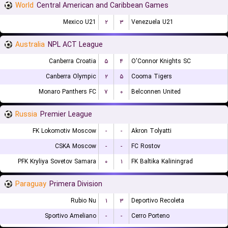
World
Central American and Caribbean Games
Mexico U21
۲
۳
Venezuela U21
Australia
NPL ACT League
Canberra Croatia
۵
۴
O'Connor Knights SC
Canberra Olympic
۲
۵
Cooma Tigers
Monaro Panthers FC
۷
۰
Belconnen United
Russia
Premier League
FK Lokomotiv Moscow
-
-
Akron Tolyatti
CSKA Moscow
-
-
FC Rostov
PFK Kryliya Sovetov Samara
۰
۱
FK Baltika Kaliningrad
Paraguay
Primera Division
Rubio Nu
۱
۳
Deportivo Recoleta
Sportivo Ameliano
-
-
Cerro Porteno