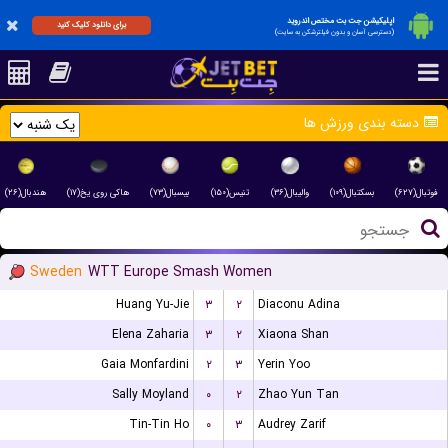
اپلیکیشن جت بت مختص اندروید
برای دانلود کلیک کنید
(دسترسی آسان و بدون فیلترشکن به سایت)
دسته بندی ورزش ها
فوتبال(۶۲۷)
بسکتبال(۱۰۹)
والیبال(۳۶)
تنیس(۱۵۰)
بیسبال(۷۳)
هاکی روی یخ(۱۷)
هندبال(۲۶)
Sweden
WTT Europe Smash Women
Huang Yu-Jie
۳
۲
Diaconu Adina
Elena Zaharia
۳
۲
Xiaona Shan
Gaia Monfardini
۲
۳
Yerin Yoo
Sally Moyland
۰
۲
Zhao Yun Tan
Tin-Tin Ho
۰
۳
Audrey Zarif