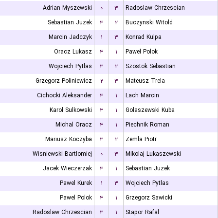
Adrian Myszewski
۰
۳
Radoslaw Chrzescian
Sebastian Juzek
۳
۲
Buczynski Witold
Marcin Jadczyk
۱
۳
Konrad Kulpa
Oracz Lukasz
۳
۱
Pawel Polok
Wojciech Pytlas
۳
۲
Szostok Sebastian
Grzegorz Poliniewicz
۲
۳
Mateusz Trela
Cichocki Aleksander
۳
۱
Lach Marcin
Karol Sulkowski
۳
۱
Golaszewski Kuba
Michal Oracz
۳
۱
Piechnik Roman
Mariusz Koczyba
۳
۲
Zemla Piotr
Wisniewski Bartlomiej
۰
۳
Mikolaj Lukaszewski
Jacek Wieczerzak
۳
۱
Sebastian Juzek
Pawel Kurek
۱
۳
Wojciech Pytlas
Pawel Polok
۳
۱
Grzegorz Sawicki
Radoslaw Chrzescian
۳
۱
Stapor Rafal