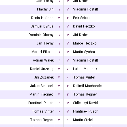
Jan Trefny
۰
۳
Jiri Dedek
Plachy Jiri
۱
۳
Vladimir Postelt
Denis Hofman
۳
۲
Petr Sebera
Samuel Byrtus
۱
۳
David Heczko
Dominik Oborny
۰
۳
Jiri Dedek
Jan Trefny
۱
۳
Marcel Heczko
Marcel Pikous
۱
۳
Martin Sychra
Adrian Walek
۲
۳
Vladimir Postelt
Daniel Unzeitig
۳
۰
Lukas Martinak
Jiri Zuzanek
۳
۰
Tomas Vinter
Jakub Simecek
۳
۲
Dalimil Machander
Martin Tacinec
۳
۲
Tomas Regner
Frantisek Pusch
۲
۳
Sidletskyi David
Tomas Vinter
۰
۳
Frantisek Pusch
Tomas Regner
۳
۱
Martin Stefek