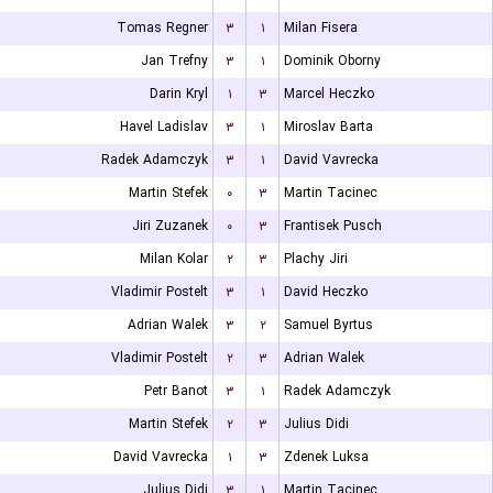
Tomas Regner
۳
۱
Milan Fisera
Jan Trefny
۳
۱
Dominik Oborny
Darin Kryl
۱
۳
Marcel Heczko
Havel Ladislav
۳
۱
Miroslav Barta
Radek Adamczyk
۳
۱
David Vavrecka
Martin Stefek
۰
۳
Martin Tacinec
Jiri Zuzanek
۰
۳
Frantisek Pusch
Milan Kolar
۲
۳
Plachy Jiri
Vladimir Postelt
۳
۱
David Heczko
Adrian Walek
۳
۲
Samuel Byrtus
Vladimir Postelt
۲
۳
Adrian Walek
Petr Banot
۳
۱
Radek Adamczyk
Martin Stefek
۲
۳
Julius Didi
David Vavrecka
۱
۳
Zdenek Luksa
Julius Didi
۳
۱
Martin Tacinec