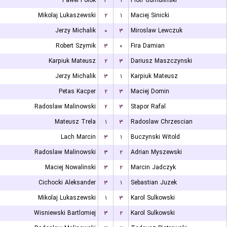
Pawel Polok
۳
۱
Piotr Gumulinski
Mikolaj Lukaszewski
۲
۱
Maciej Sinicki
Jerzy Michalik
۰
۳
Miroslaw Lewczuk
Robert Szymik
۳
۰
Fira Damian
Karpiuk Mateusz
۲
۳
Dariusz Maszczynski
Jerzy Michalik
۳
۱
Karpiuk Mateusz
Petas Kacper
۲
۳
Maciej Domin
Radoslaw Malinowski
۲
۳
Stapor Rafal
Mateusz Trela
۱
۳
Radoslaw Chrzescian
Lach Marcin
۳
۱
Buczynski Witold
Radoslaw Malinowski
۳
۲
Adrian Myszewski
Maciej Nowalinski
۳
۲
Marcin Jadczyk
Cichocki Aleksander
۳
۱
Sebastian Juzek
Mikolaj Lukaszewski
۱
۳
Karol Sulkowski
Wisniewski Bartlomiej
۳
۲
Karol Sulkowski