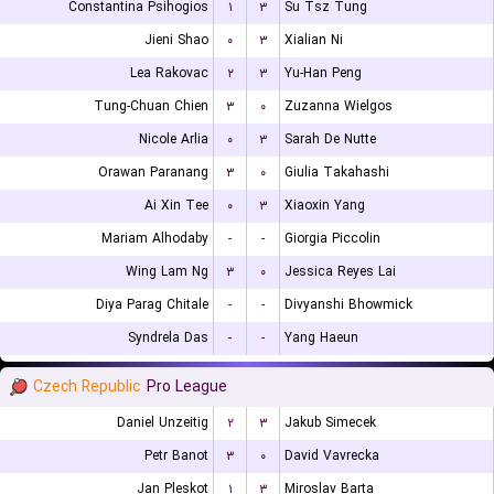
Constantina Psihogios
۱
۳
Su Tsz Tung
Jieni Shao
۰
۳
Xialian Ni
Lea Rakovac
۲
۳
Yu-Han Peng
Tung-Chuan Chien
۳
۰
Zuzanna Wielgos
Nicole Arlia
۰
۳
Sarah De Nutte
Orawan Paranang
۳
۰
Giulia Takahashi
Ai Xin Tee
۰
۳
Xiaoxin Yang
Mariam Alhodaby
-
-
Giorgia Piccolin
Wing Lam Ng
۳
۰
Jessica Reyes Lai
Diya Parag Chitale
-
-
Divyanshi Bhowmick
Syndrela Das
-
-
Yang Haeun
Czech Republic
Pro League
Daniel Unzeitig
۲
۳
Jakub Simecek
Petr Banot
۳
۰
David Vavrecka
Jan Pleskot
۱
۳
Miroslav Barta