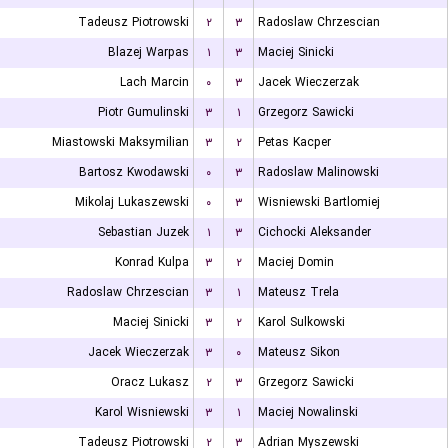
Tadeusz Piotrowski
۲
۳
Radoslaw Chrzescian
Blazej Warpas
۱
۳
Maciej Sinicki
Lach Marcin
۰
۳
Jacek Wieczerzak
Piotr Gumulinski
۳
۱
Grzegorz Sawicki
Miastowski Maksymilian
۳
۲
Petas Kacper
Bartosz Kwodawski
۰
۳
Radoslaw Malinowski
Mikolaj Lukaszewski
۰
۳
Wisniewski Bartlomiej
Sebastian Juzek
۱
۳
Cichocki Aleksander
Konrad Kulpa
۳
۲
Maciej Domin
Radoslaw Chrzescian
۳
۱
Mateusz Trela
Maciej Sinicki
۳
۲
Karol Sulkowski
Jacek Wieczerzak
۳
۰
Mateusz Sikon
Oracz Lukasz
۲
۳
Grzegorz Sawicki
Karol Wisniewski
۳
۱
Maciej Nowalinski
Tadeusz Piotrowski
۲
۳
Adrian Myszewski