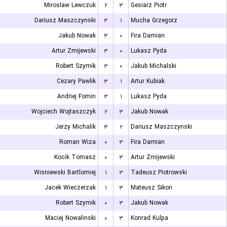
Miroslaw Lewczuk
۲
۳
Gesiarz Piotr
Dariusz Maszczynski
۳
۱
Mucha Grzegorz
Jakub Nowak
۳
۰
Fira Damian
Artur Zmijewski
۳
۰
Lukasz Pyda
Robert Szymik
۳
۰
Jakub Michalski
Cezary Pawlik
۳
۱
Artur Kubiak
Andriej Fomin
۳
۱
Lukasz Pyda
Wojciech Wojtaszczyk
۲
۳
Jakub Nowak
Jerzy Michalik
۳
۲
Dariusz Maszczynski
Roman Wiza
۰
۳
Fira Damian
Kocik Tomasz
۰
۳
Artur Zmijewski
Wisniewski Bartlomiej
۱
۳
Tadeusz Piotrowski
Jacek Wieczerzak
۱
۳
Mateusz Sikon
Robert Szymik
۰
۳
Jakub Nowak
Maciej Nowalinski
۰
۳
Konrad Kulpa