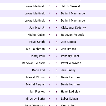
Lukas Martinak
۳
۲
Jakub Simecek
Lukas Martinak
۳
۲
Dalimil Machander
Lukas Martinak
۲
۳
Dalimil Machander
Jan Mecl Jr.
۲
۳
Oleksandr Kolisnyk
Michal Cabis
۳
۲
Radovan Polasek
Pavel Gireth
۱
۳
Jan Kanera
Ivo Taichman
۳
۲
Jan Hrabec
Ondrej Paril
۳
۰
Prikasky Libor
Radovan Polasek
۲
۳
Pavel Wawrosz
Darin Kryl
۲
۳
Jan Trefny
Marcel Pikous
۱
۳
Denis Hofman
Michal Regner
۲
۳
Denis Hofman
Jan Pleskot
۳
۲
Havel Ladislav
Miroslav Barta
۳
۱
Lubor Sulava
Pavel Wawrosz
۳
۱
Ondrej Paril