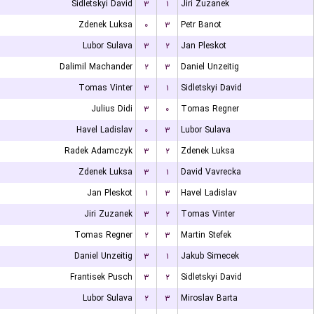
Sidletskyi David
۳
۱
Jiri Zuzanek
Zdenek Luksa
۰
۳
Petr Banot
Lubor Sulava
۳
۲
Jan Pleskot
Dalimil Machander
۲
۳
Daniel Unzeitig
Tomas Vinter
۳
۱
Sidletskyi David
Julius Didi
۳
۰
Tomas Regner
Havel Ladislav
۰
۳
Lubor Sulava
Radek Adamczyk
۳
۲
Zdenek Luksa
Zdenek Luksa
۳
۱
David Vavrecka
Jan Pleskot
۱
۳
Havel Ladislav
Jiri Zuzanek
۳
۲
Tomas Vinter
Tomas Regner
۲
۳
Martin Stefek
Daniel Unzeitig
۳
۱
Jakub Simecek
Frantisek Pusch
۳
۲
Sidletskyi David
Lubor Sulava
۲
۳
Miroslav Barta