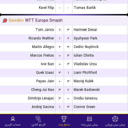
Karel Filip
-
-
Tomas Bartik
Sweden
WTT Europe Smash
Tom Jarvis
۲
۳
Harmeet Desai
Ricardo Walther
۱
۲
Gyuhyeon Park
Martin Allegro
۲
۳
Cedric Nuytinck
Marcos Freitas
۰
۳
Iulian Chirita
Ivor Ban
۰
۳
Vladislav Ursu
Quek Izaac
۳
۱
Liam Pitchford
Payas Jain
۰
۳
Maciej Kubik
Cheng-Jui Kao
۳
۲
Marek Badowski
Dimitrije Levajac
۳
۰
Ovidiu Ionescu
Andrej Gacina
۱
۳
Connor Green
Nikita Artemenko
۲
۳
Alvaro Robles
Deni Kozul
۳
۱
Andreas Levenko
پیش بینی ورزشی
پیش بینی زنده
نتایج زنده
کازینو آنلاین
حساب کاربری