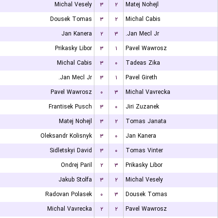
Michal Vesely
۳
۲
Matej Nohejl
Dousek Tomas
۳
۲
Michal Cabis
Jan Kanera
۲
۳
Jan Mecl Jr.
Prikasky Libor
۳
۱
Pavel Wawrosz
Michal Cabis
۳
۰
Tadeas Zika
Jan Mecl Jr.
۳
۱
Pavel Gireth
Pavel Wawrosz
۰
۳
Michal Vavrecka
Frantisek Pusch
۳
۰
Jiri Zuzanek
Matej Nohejl
۳
۲
Tomas Janata
Oleksandr Kolisnyk
۳
۰
Jan Kanera
Sidletskyi David
۳
۰
Tomas Vinter
Ondrej Paril
۲
۳
Prikasky Libor
Jakub Stolfa
۳
۲
Michal Vesely
Radovan Polasek
۰
۳
Dousek Tomas
Michal Vavrecka
۲
۲
Pavel Wawrosz