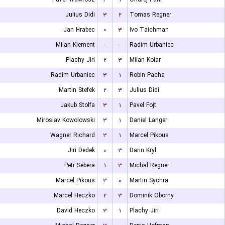
Julius Didi
۳
۲
Tomas Regner
Jan Hrabec
۰
۳
Ivo Taichman
Milan Klement
-
-
Radim Urbaniec
Plachy Jiri
۲
۳
Milan Kolar
Radim Urbaniec
۳
۱
Robin Pacha
Martin Stefek
۲
۳
Julius Didi
Jakub Stolfa
۳
۱
Pavel Fojt
Miroslav Kowolowski
۳
۱
Daniel Langer
Wagner Richard
۳
۱
Marcel Pikous
Jiri Dedek
۰
۳
Darin Kryl
Petr Sebera
۱
۳
Michal Regner
Marcel Pikous
۳
۰
Martin Sychra
Marcel Heczko
۲
۳
Dominik Oborny
David Heczko
۳
۱
Plachy Jiri