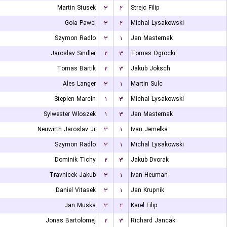
Martin Stusek
۳
۲
Strejc Filip
Gola Pawel
۳
۲
Michal Lysakowski
Szymon Radlo
۳
۱
Jan Masternak
Jaroslav Sindler
۲
۳
Tomas Ogrocki
Tomas Bartik
۲
۳
Jakub Joksch
Ales Langer
۳
۱
Martin Sulc
Stepien Marcin
۱
۳
Michal Lysakowski
Sylwester Wloszek
۱
۳
Jan Masternak
Neuwirth Jaroslav Jr.
۳
۱
Ivan Jemelka
Szymon Radlo
۳
۱
Michal Lysakowski
Dominik Tichy
۲
۳
Jakub Dvorak
Travnicek Jakub
۳
۱
Ivan Heuman
Daniel Vitasek
۳
۱
Jan Krupnik
Jan Muska
۳
۲
Karel Filip
Jonas Bartolomej
۲
۳
Richard Jancak