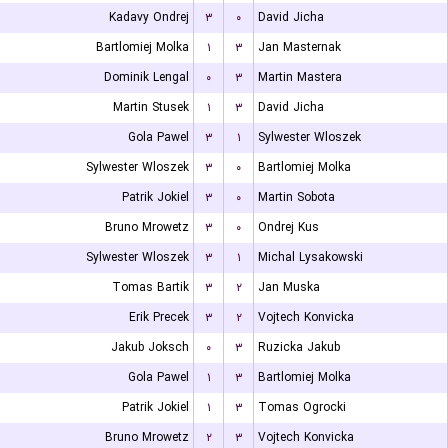
Kadavy Ondrej
۳
۰
David Jicha
Bartlomiej Molka
۱
۳
Jan Masternak
Dominik Lengal
۰
۳
Martin Mastera
Martin Stusek
۱
۳
David Jicha
Gola Pawel
۳
۱
Sylwester Wloszek
Sylwester Wloszek
۳
۰
Bartlomiej Molka
Patrik Jokiel
۳
۰
Martin Sobota
Bruno Mrowetz
۳
۰
Ondrej Kus
Sylwester Wloszek
۳
۱
Michal Lysakowski
Tomas Bartik
۳
۲
Jan Muska
Erik Precek
۳
۲
Vojtech Konvicka
Jakub Joksch
۰
۳
Ruzicka Jakub
Gola Pawel
۱
۳
Bartlomiej Molka
Patrik Jokiel
۱
۳
Tomas Ogrocki
Bruno Mrowetz
۲
۳
Vojtech Konvicka