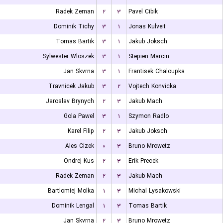
Radek Zeman
۲
۳
Pavel Cibik
Dominik Tichy
۳
۱
Jonas Kulveit
Tomas Bartik
۳
۱
Jakub Joksch
Sylwester Wloszek
۳
۱
Stepien Marcin
Jan Skvrna
۳
۱
Frantisek Chaloupka
Travnicek Jakub
۳
۲
Vojtech Konvicka
Jaroslav Brynych
۲
۳
Jakub Mach
Gola Pawel
۳
۱
Szymon Radlo
Karel Filip
۲
۳
Jakub Joksch
Ales Cizek
۰
۳
Bruno Mrowetz
Ondrej Kus
۲
۳
Erik Precek
Radek Zeman
۲
۳
Jakub Mach
Bartlomiej Molka
۱
۳
Michal Lysakowski
Dominik Lengal
۱
۳
Tomas Bartik
Jan Skvrna
۲
۳
Bruno Mrowetz