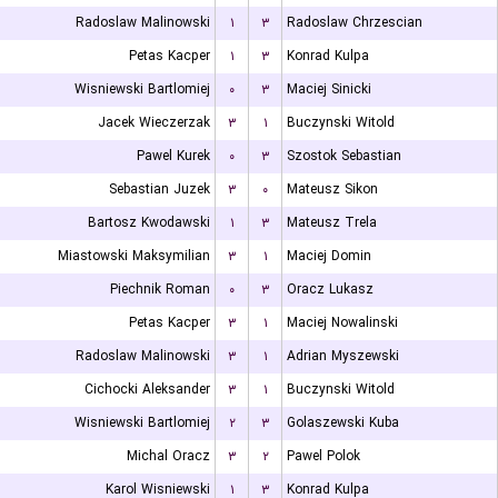
Radoslaw Malinowski
۱
۳
Radoslaw Chrzescian
Petas Kacper
۱
۳
Konrad Kulpa
Wisniewski Bartlomiej
۰
۳
Maciej Sinicki
Jacek Wieczerzak
۳
۱
Buczynski Witold
Pawel Kurek
۰
۳
Szostok Sebastian
Sebastian Juzek
۳
۰
Mateusz Sikon
Bartosz Kwodawski
۱
۳
Mateusz Trela
Miastowski Maksymilian
۳
۱
Maciej Domin
Piechnik Roman
۰
۳
Oracz Lukasz
Petas Kacper
۳
۱
Maciej Nowalinski
Radoslaw Malinowski
۳
۱
Adrian Myszewski
Cichocki Aleksander
۳
۱
Buczynski Witold
Wisniewski Bartlomiej
۲
۳
Golaszewski Kuba
Michal Oracz
۳
۲
Pawel Polok
Karol Wisniewski
۱
۳
Konrad Kulpa