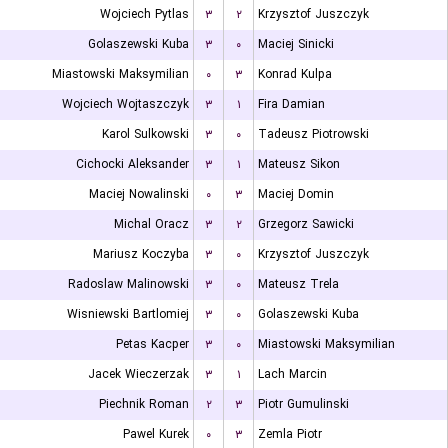
Wojciech Pytlas
۳
۲
Krzysztof Juszczyk
Golaszewski Kuba
۳
۰
Maciej Sinicki
Miastowski Maksymilian
۰
۳
Konrad Kulpa
Wojciech Wojtaszczyk
۳
۱
Fira Damian
Karol Sulkowski
۳
۰
Tadeusz Piotrowski
Cichocki Aleksander
۳
۱
Mateusz Sikon
Maciej Nowalinski
۰
۳
Maciej Domin
Michal Oracz
۳
۲
Grzegorz Sawicki
Mariusz Koczyba
۳
۰
Krzysztof Juszczyk
Radoslaw Malinowski
۳
۰
Mateusz Trela
Wisniewski Bartlomiej
۳
۰
Golaszewski Kuba
Petas Kacper
۳
۰
Miastowski Maksymilian
Jacek Wieczerzak
۳
۱
Lach Marcin
Piechnik Roman
۲
۳
Piotr Gumulinski
Pawel Kurek
۰
۳
Zemla Piotr