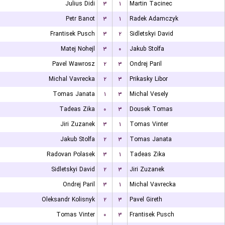
Julius Didi
۳
۱
Martin Tacinec
Petr Banot
۳
۱
Radek Adamczyk
Frantisek Pusch
۳
۲
Sidletskyi David
Matej Nohejl
۳
۰
Jakub Stolfa
Pavel Wawrosz
۲
۳
Ondrej Paril
Michal Vavrecka
۲
۳
Prikasky Libor
Tomas Janata
۱
۳
Michal Vesely
Tadeas Zika
۰
۳
Dousek Tomas
Jiri Zuzanek
۳
۱
Tomas Vinter
Jakub Stolfa
۲
۳
Tomas Janata
Radovan Polasek
۳
۱
Tadeas Zika
Sidletskyi David
۲
۳
Jiri Zuzanek
Ondrej Paril
۳
۱
Michal Vavrecka
Oleksandr Kolisnyk
۲
۳
Pavel Gireth
Tomas Vinter
۰
۳
Frantisek Pusch