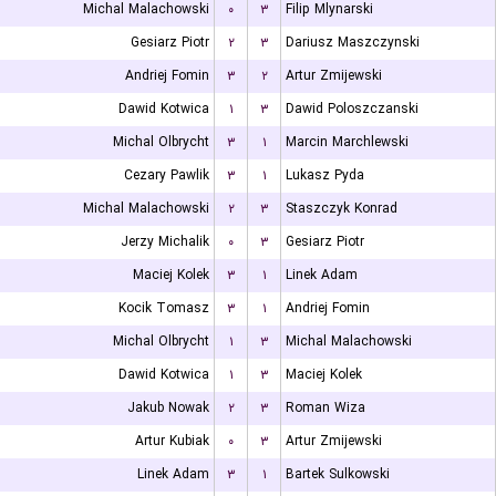
Michal Malachowski
۰
۳
Filip Mlynarski
Gesiarz Piotr
۲
۳
Dariusz Maszczynski
Andriej Fomin
۳
۲
Artur Zmijewski
Dawid Kotwica
۱
۳
Dawid Poloszczanski
Michal Olbrycht
۳
۱
Marcin Marchlewski
Cezary Pawlik
۳
۱
Lukasz Pyda
Michal Malachowski
۲
۳
Staszczyk Konrad
Jerzy Michalik
۰
۳
Gesiarz Piotr
Maciej Kolek
۳
۱
Linek Adam
Kocik Tomasz
۳
۱
Andriej Fomin
Michal Olbrycht
۱
۳
Michal Malachowski
Dawid Kotwica
۱
۳
Maciej Kolek
Jakub Nowak
۲
۳
Roman Wiza
Artur Kubiak
۰
۳
Artur Zmijewski
Linek Adam
۳
۱
Bartek Sulkowski