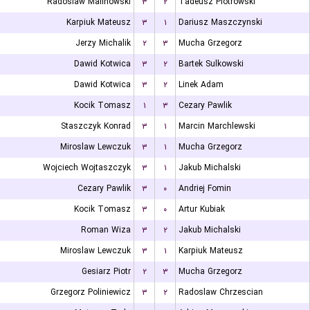
Radoslaw Malinowski
۳
۲
Tadeusz Piotrowski
Karpiuk Mateusz
۳
۱
Dariusz Maszczynski
Jerzy Michalik
۲
۳
Mucha Grzegorz
Dawid Kotwica
۳
۲
Bartek Sulkowski
Dawid Kotwica
۳
۲
Linek Adam
Kocik Tomasz
۱
۳
Cezary Pawlik
Staszczyk Konrad
۳
۱
Marcin Marchlewski
Miroslaw Lewczuk
۳
۱
Mucha Grzegorz
Wojciech Wojtaszczyk
۳
۱
Jakub Michalski
Cezary Pawlik
۳
۰
Andriej Fomin
Kocik Tomasz
۳
۰
Artur Kubiak
Roman Wiza
۳
۲
Jakub Michalski
Miroslaw Lewczuk
۳
۱
Karpiuk Mateusz
Gesiarz Piotr
۲
۳
Mucha Grzegorz
Grzegorz Poliniewicz
۳
۲
Radoslaw Chrzescian