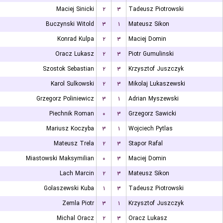
Maciej Sinicki
۲
۳
Tadeusz Piotrowski
Buczynski Witold
۳
۱
Mateusz Sikon
Konrad Kulpa
۲
۳
Maciej Domin
Oracz Lukasz
۲
۳
Piotr Gumulinski
Szostok Sebastian
۲
۳
Krzysztof Juszczyk
Karol Sulkowski
۲
۳
Mikolaj Lukaszewski
Grzegorz Poliniewicz
۳
۱
Adrian Myszewski
Piechnik Roman
۰
۳
Grzegorz Sawicki
Mariusz Koczyba
۳
۱
Wojciech Pytlas
Mateusz Trela
۲
۳
Stapor Rafal
Miastowski Maksymilian
۰
۳
Maciej Domin
Lach Marcin
۲
۳
Mateusz Sikon
Golaszewski Kuba
۱
۳
Tadeusz Piotrowski
Zemla Piotr
۳
۱
Krzysztof Juszczyk
Michal Oracz
۲
۳
Oracz Lukasz