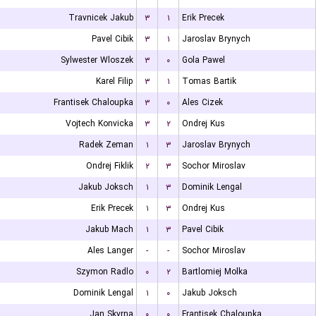
Travnicek Jakub
۳
۱
Erik Precek
Pavel Cibik
۳
۱
Jaroslav Brynych
Sylwester Wloszek
۳
۰
Gola Pawel
Karel Filip
۳
۱
Tomas Bartik
Frantisek Chaloupka
۳
۰
Ales Cizek
Vojtech Konvicka
۳
۲
Ondrej Kus
Radek Zeman
۱
۳
Jaroslav Brynych
Ondrej Fiklik
۲
۳
Sochor Miroslav
Jakub Joksch
۱
۳
Dominik Lengal
Erik Precek
۱
۳
Ondrej Kus
Jakub Mach
۱
۳
Pavel Cibik
Ales Langer
-
-
Sochor Miroslav
Szymon Radlo
۰
۲
Bartlomiej Molka
Dominik Lengal
۱
۰
Jakub Joksch
Jan Skvrna
۰
۰
Frantisek Chaloupka