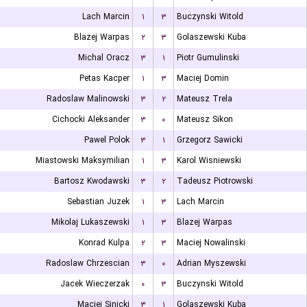
Lach Marcin
۱
۳
Buczynski Witold
Blazej Warpas
۲
۳
Golaszewski Kuba
Michal Oracz
۳
۱
Piotr Gumulinski
Petas Kacper
۱
۳
Maciej Domin
Radoslaw Malinowski
۳
۲
Mateusz Trela
Cichocki Aleksander
۳
۰
Mateusz Sikon
Pawel Polok
۳
۱
Grzegorz Sawicki
Miastowski Maksymilian
۱
۳
Karol Wisniewski
Bartosz Kwodawski
۳
۲
Tadeusz Piotrowski
Sebastian Juzek
۱
۳
Lach Marcin
Mikolaj Lukaszewski
۱
۳
Blazej Warpas
Konrad Kulpa
۲
۳
Maciej Nowalinski
Radoslaw Chrzescian
۳
۰
Adrian Myszewski
Jacek Wieczerzak
۰
۳
Buczynski Witold
Maciej Sinicki
۳
۱
Golaszewski Kuba