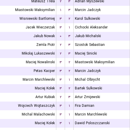
Mateusz Trela
۲
۳
Adrian Myszewski
Miastowski Maksymilian
۱
۳
Marcin Jadczyk
Wisniewski Bartlomiej
۳
۲
Karol Sulkowski
Jacek Wieczerzak
۳
۱
Cichocki Aleksander
Jakub Nowak
۰
۳
Jakub Michalski
Zemla Piotr
۲
۳
Szostok Sebastian
Mikolaj Lukaszewski
۲
۳
Maciej Sinicki
Maciej Nowalinski
۳
۲
Miastowski Maksymilian
Petas Kacper
۳
۲
Marcin Jadczyk
Marcin Marchlewski
۳
۱
Michal Olbrycht
Maciej Kolek
۳
۲
Bartek Sulkowski
Artur Kubiak
۲
۳
Artur Zmijewski
Wojciech Wojtaszczyk
۳
۱
Fira Damian
Michal Malachowski
۳
۱
Marcin Marchlewski
Maciej Kolek
۳
۱
Dawid Poloszczanski