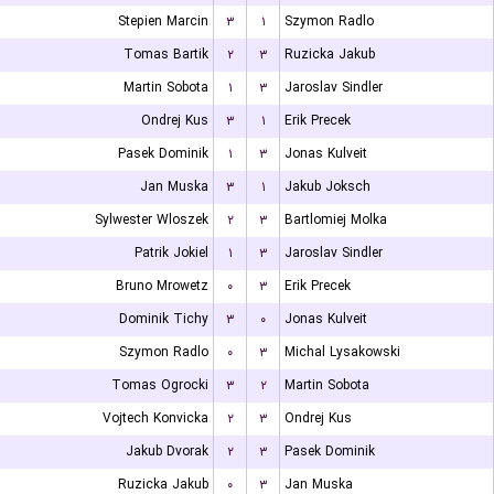
Stepien Marcin
۳
۱
Szymon Radlo
Tomas Bartik
۲
۳
Ruzicka Jakub
Martin Sobota
۱
۳
Jaroslav Sindler
Ondrej Kus
۳
۱
Erik Precek
Pasek Dominik
۱
۳
Jonas Kulveit
Jan Muska
۳
۱
Jakub Joksch
Sylwester Wloszek
۲
۳
Bartlomiej Molka
Patrik Jokiel
۱
۳
Jaroslav Sindler
Bruno Mrowetz
۰
۳
Erik Precek
Dominik Tichy
۳
۰
Jonas Kulveit
Szymon Radlo
۰
۳
Michal Lysakowski
Tomas Ogrocki
۳
۲
Martin Sobota
Vojtech Konvicka
۲
۳
Ondrej Kus
Jakub Dvorak
۲
۳
Pasek Dominik
Ruzicka Jakub
۰
۳
Jan Muska