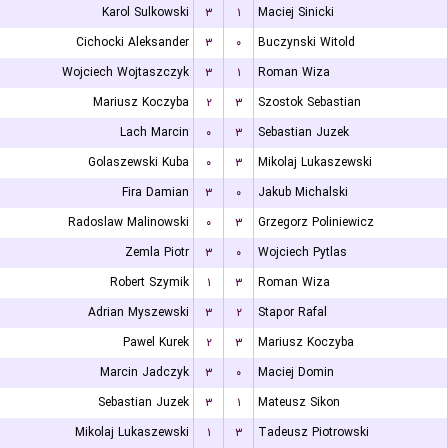
Karol Sulkowski
۳
۱
Maciej Sinicki
Cichocki Aleksander
۳
۰
Buczynski Witold
Wojciech Wojtaszczyk
۳
۱
Roman Wiza
Mariusz Koczyba
۲
۳
Szostok Sebastian
Lach Marcin
۰
۳
Sebastian Juzek
Golaszewski Kuba
۰
۳
Mikolaj Lukaszewski
Fira Damian
۳
۰
Jakub Michalski
Radoslaw Malinowski
۰
۳
Grzegorz Poliniewicz
Zemla Piotr
۳
۰
Wojciech Pytlas
Robert Szymik
۱
۳
Roman Wiza
Adrian Myszewski
۳
۲
Stapor Rafal
Pawel Kurek
۲
۳
Mariusz Koczyba
Marcin Jadczyk
۳
۰
Maciej Domin
Sebastian Juzek
۳
۱
Mateusz Sikon
Mikolaj Lukaszewski
۱
۳
Tadeusz Piotrowski