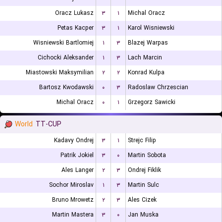
Oracz Lukasz
۳
۱
Michal Oracz
Petas Kacper
۳
۱
Karol Wisniewski
Wisniewski Bartlomiej
۱
۳
Blazej Warpas
Cichocki Aleksander
۱
۳
Lach Marcin
Miastowski Maksymilian
۲
۲
Konrad Kulpa
Bartosz Kwodawski
۰
۳
Radoslaw Chrzescian
Michal Oracz
۰
۱
Grzegorz Sawicki
World
TT-CUP
Kadavy Ondrej
۳
۱
Strejc Filip
Patrik Jokiel
۳
۰
Martin Sobota
Ales Langer
۲
۳
Ondrej Fiklik
Sochor Miroslav
۱
۳
Martin Sulc
Bruno Mrowetz
۲
۳
Ales Cizek
Martin Mastera
۳
۰
Jan Muska