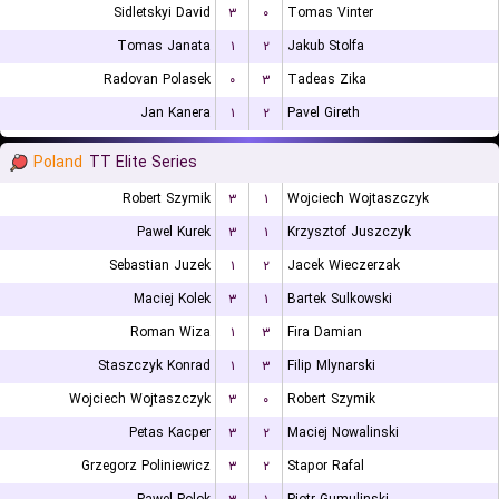
Sidletskyi David
۳
۰
Tomas Vinter
Tomas Janata
۱
۲
Jakub Stolfa
Radovan Polasek
۰
۳
Tadeas Zika
Jan Kanera
۱
۲
Pavel Gireth
Poland
TT Elite Series
Robert Szymik
۳
۱
Wojciech Wojtaszczyk
Pawel Kurek
۳
۱
Krzysztof Juszczyk
Sebastian Juzek
۱
۲
Jacek Wieczerzak
Maciej Kolek
۳
۱
Bartek Sulkowski
Roman Wiza
۱
۳
Fira Damian
Staszczyk Konrad
۱
۳
Filip Mlynarski
Wojciech Wojtaszczyk
۳
۰
Robert Szymik
Petas Kacper
۳
۲
Maciej Nowalinski
Grzegorz Poliniewicz
۳
۲
Stapor Rafal