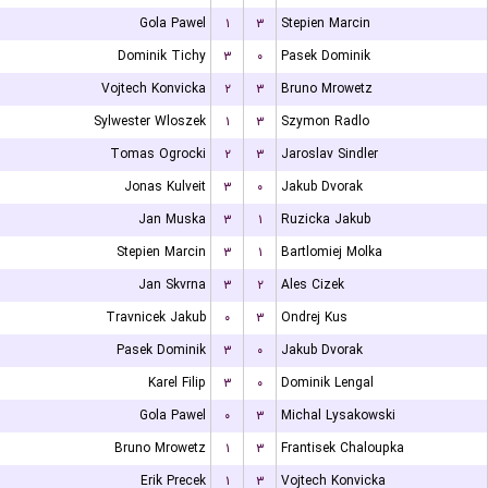
Gola Pawel
۱
۳
Stepien Marcin
Dominik Tichy
۳
۰
Pasek Dominik
Vojtech Konvicka
۲
۳
Bruno Mrowetz
Sylwester Wloszek
۱
۳
Szymon Radlo
Tomas Ogrocki
۲
۳
Jaroslav Sindler
Jonas Kulveit
۳
۰
Jakub Dvorak
Jan Muska
۳
۱
Ruzicka Jakub
Stepien Marcin
۳
۱
Bartlomiej Molka
Jan Skvrna
۳
۲
Ales Cizek
Travnicek Jakub
۰
۳
Ondrej Kus
Pasek Dominik
۳
۰
Jakub Dvorak
Karel Filip
۳
۰
Dominik Lengal
Gola Pawel
۰
۳
Michal Lysakowski
Bruno Mrowetz
۱
۳
Frantisek Chaloupka
Erik Precek
۱
۳
Vojtech Konvicka