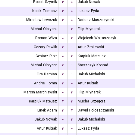
Robert Szymik
۳
۰
Jakub Nowak
Kocik Tomasz
۳
۰
Lukasz Pyda
Miroslaw Lewczuk
۳
۰
Dariusz Maszczynski
Michal Olbrycht
۱
۳
Filip Mlynarski
Roman Wiza
۰
۳
Wojciech Wojtaszczyk
Cezary Pawlik
۳
۱
Artur Zmijewski
Gesiarz Piotr
۰
۳
Karpiuk Mateusz
Michal Olbrycht
۳
۱
Staszczyk Konrad
Fira Damian
۳
۱
Jakub Michalski
Andriej Fomin
۳
۰
Artur Kubiak
Marcin Marchlewski
۰
۳
Filip Mlynarski
Karpiuk Mateusz
۲
۳
Mucha Grzegorz
Linek Adam
۳
۲
Dawid Poloszczanski
Jakub Nowak
۰
۳
Jakub Michalski
Artur Kubiak
۳
۰
Lukasz Pyda