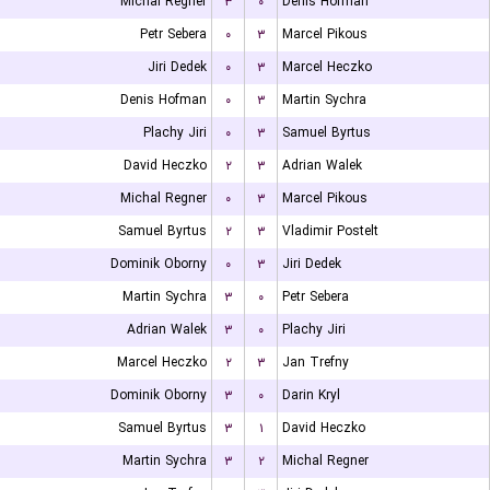
Michal Regner
۳
۰
Denis Hofman
Petr Sebera
۰
۳
Marcel Pikous
Jiri Dedek
۰
۳
Marcel Heczko
Denis Hofman
۰
۳
Martin Sychra
Plachy Jiri
۰
۳
Samuel Byrtus
David Heczko
۲
۳
Adrian Walek
Michal Regner
۰
۳
Marcel Pikous
Samuel Byrtus
۲
۳
Vladimir Postelt
Dominik Oborny
۰
۳
Jiri Dedek
Martin Sychra
۳
۰
Petr Sebera
Adrian Walek
۳
۰
Plachy Jiri
Marcel Heczko
۲
۳
Jan Trefny
Dominik Oborny
۳
۰
Darin Kryl
Samuel Byrtus
۳
۱
David Heczko
Martin Sychra
۳
۲
Michal Regner