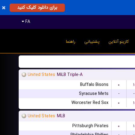
برای دانلود کلیک کنید
FA
کازینو آنلاین
پشتیبانی
راهنما
United States
MiLB Triple-A
Buffalo Bisons
۰
۱
Syracuse Mets
-
-
Worcester Red Sox
۰
۱
United States
MLB
Pittsburgh Pirates
۰
۱