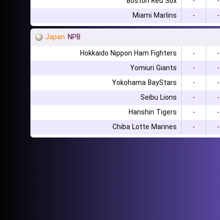
Boston Red Sox
-
-
Miami Marlins
-
-
Japan
NPB
Hokkaido Nippon Ham Fighters
-
-
Yomiuri Giants
-
-
Yokohama BayStars
-
-
Seibu Lions
-
-
Hanshin Tigers
-
-
Chiba Lotte Marines
-
-