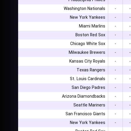
Philadelphia Phillies
-
-
Washington Nationals
-
-
New York Yankees
-
-
Miami Marlins
-
-
Boston Red Sox
-
-
Chicago White Sox
-
-
Milwaukee Brewers
-
-
Kansas City Royals
-
-
Texas Rangers
-
-
St. Louis Cardinals
-
-
San Diego Padres
-
-
Arizona Diamondbacks
-
-
Seattle Mariners
-
-
San Francisco Giants
-
-
New York Yankees
-
-