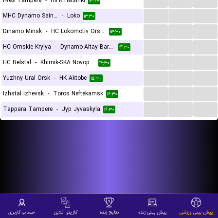
Ilves Tampere
-
HIFK Helsinki
۱۳:۰۰
...
...
...
MHC Dynamo Saint Petersburg
-
Loko
۱۳:۳۰
...
...
...
Dinamo Minsk
-
HC Lokomotiv Orsha
۱۳:۳۰
...
...
...
HC Omskie Krylya
-
Dynamo-Altay Barnaul
۱۴:۳۰
...
...
...
HC Belstal
-
Khimik-SKA Novopolotsk
۱۴:۳۰
...
...
...
Yuzhny Ural Orsk
-
HK Aktobe
۱۵:۳۰
...
...
...
Izhstal Izhevsk
-
Toros Neftekamsk
۱۶:۳۰
...
...
...
Tappara Tampere
-
Jyp Jyvaskyla
۱۶:۳۰
پیش بینی ورزشی
پیش بینی زنده
نتایج زنده
کازینو آنلاین
حساب کاربری