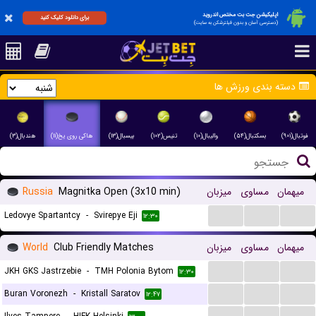
اپلیکیشن جت بت مختص اندروید
برای دانلود کلیک کنید
(دسترسی آسان و بدون فیلترشکن به سایت)
دسته بندی ورزش ها
فوتبال(۹۰۱)
بسکتبال(۵۴)
والیبال(۱۰)
تنیس(۱۰۲)
بیسبال(۱۳)
هاکی روی یخ(۱۱)
هندبال(۳)
Russia
Magnitka Open (3x10 min)
میزبان
مساوی
میهمان
...
...
...
Ledovye Spartantcy
-
Svirepye Eji
۱۲:۳۰
World
Club Friendly Matches
میزبان
مساوی
میهمان
...
...
...
JKH GKS Jastrzebie
-
TMH Polonia Bytom
۱۲:۳۰
...
...
...
Buran Voronezh
-
Kristall Saratov
۱۲:۴۷
...
...
...