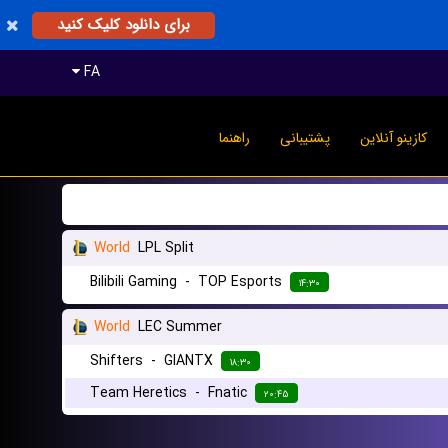
برای دانلود کلیک کنید
FA
کازینو آنلاین
پشتیبانی
راهنما
World
LPL Split
Bilibili Gaming
-
TOP Esports
۱۴:۳۰
World
LEC Summer
Shifters
-
GIANTX
۱۸:۳۰
Team Heretics
-
Fnatic
۲۰:۴۵