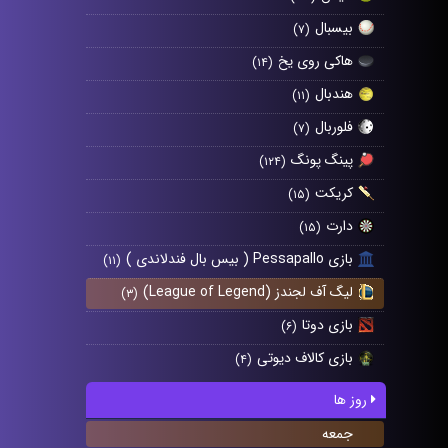
بیسبال
(۷)
هاکی روی یخ
(۱۴)
هندبال
(۱۱)
فلوربال
(۷)
پینگ پونگ
(۱۲۴)
کریکت
(۱۵)
دارت
(۱۵)
بازی Pessapallo ( بیس بال فندلاندی )
(۱۱)
لیگ آف لجندز (League of Legend)
(۳)
بازی دوتا
(۶)
بازی کالاف دیوتی
(۴)
روز ها
جمعه