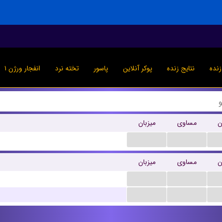
نده
نتایج زنده
پوکر آنلاین
پاسور
تخته نرد
انفجار ورژن ۱
ن
مساوی
میزبان
...
...
ن
مساوی
میزبان
...
...
...
...