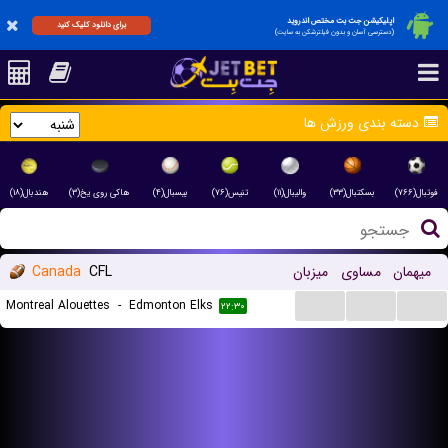
اپلیکیشن جت بت مختص اندروید
برای دانلود کلیک کنید
(دسترسی آسان و بدون فیلترشکن به سایت)
دسته بندی ورزش ها
فوتبال(۷۶۶)
بسکتبال(۳۳)
والیبال(۱۱)
تنیس(۷۶)
بیسبال(۴)
هاکی روی یخ(۳)
هندبال(۱۸)
میهمان
مساوی
میزبان
CFL
Canada
...
...
...
Montreal Alouettes
-
Edmonton Elks
۲۲:۳۰