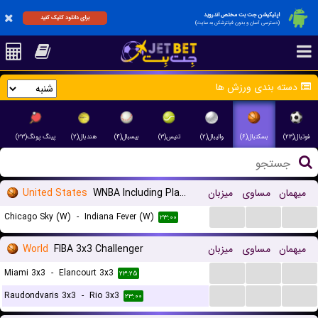
اپلیکیشن جت بت مختص اندروید
برای دانلود کلیک کنید
(دسترسی آسان و بدون فیلترشکن به سایت)
دسته بندی ورزش ها
فوتبال(۲۳)
بسکتبال(۶)
والیبال(۲)
تنیس(۳)
بیسبال(۴)
هندبال(۲)
پینگ پونگ(۲۳)
میهمان
مساوی
میزبان
WNBA Including Playoffs
United States
...
...
...
Chicago Sky (W)
-
Indiana Fever (W)
۲۳:۰۰
میهمان
مساوی
میزبان
FIBA 3x3 Challenger
World
...
...
...
Miami 3x3
-
Elancourt 3x3
۲۳:۲۵
...
...
...
Raudondvaris 3x3
-
Rio 3x3
۲۳:۰۰