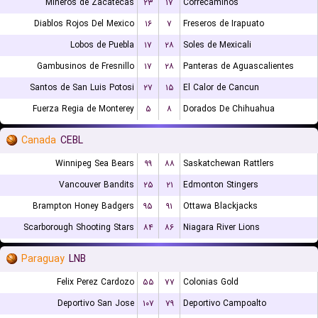
Mineros de Zacatecas
۲۳
۱۷
Correcaminos
Diablos Rojos Del Mexico
۱۶
۷
Freseros de Irapuato
Lobos de Puebla
۱۷
۲۸
Soles de Mexicali
Gambusinos de Fresnillo
۱۷
۲۸
Panteras de Aguascalientes
Santos de San Luis Potosi
۲۷
۱۵
El Calor de Cancun
Fuerza Regia de Monterey
۵
۸
Dorados De Chihuahua
Canada
CEBL
Winnipeg Sea Bears
۹۹
۸۸
Saskatchewan Rattlers
Vancouver Bandits
۲۵
۲۱
Edmonton Stingers
Brampton Honey Badgers
۹۵
۹۱
Ottawa Blackjacks
Scarborough Shooting Stars
۸۴
۸۶
Niagara River Lions
Paraguay
LNB
Felix Perez Cardozo
۵۵
۷۷
Colonias Gold
Deportivo San Jose
۱۰۷
۷۹
Deportivo Campoalto