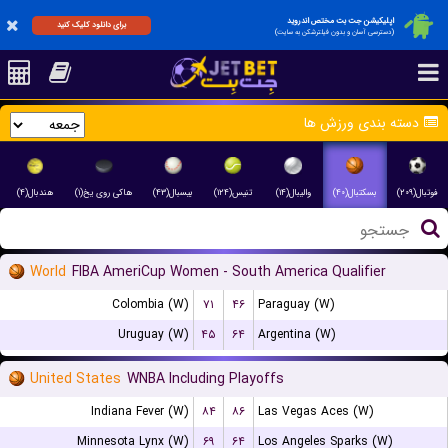
اپلیکیشن جت بت مختص اندروید
برای دانلود کلیک کنید
(دسترسی آسان و بدون فیلترشکن به سایت)
دسته بندی ورزش ها
فوتبال(۲۰۹)
بسکتبال(۴۰)
والیبال(۱۴)
تنیس(۱۲۴)
بیسبال(۴۳)
هاکی روی یخ(۱)
هندبال(۴)
World
FIBA AmeriCup Women - South America Qualifier
Colombia (W)
۷۱
۴۶
Paraguay (W)
Uruguay (W)
۴۵
۶۴
Argentina (W)
United States
WNBA Including Playoffs
Indiana Fever (W)
۸۴
۸۶
Las Vegas Aces (W)
Minnesota Lynx (W)
۶۹
۶۴
Los Angeles Sparks (W)