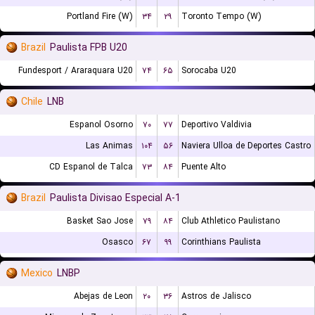
Portland Fire (W)
۳۴
۲۹
Toronto Tempo (W)
Brazil
Paulista FPB U20
Fundesport / Araraquara U20
۷۴
۶۵
Sorocaba U20
Chile
LNB
Espanol Osorno
۷۰
۷۷
Deportivo Valdivia
Las Animas
۱۰۴
۵۶
Naviera Ulloa de Deportes Castro
CD Espanol de Talca
۷۳
۸۴
Puente Alto
Brazil
Paulista Divisao Especial A-1
Basket Sao Jose
۷۹
۸۴
Club Athletico Paulistano
Osasco
۶۷
۹۹
Corinthians Paulista
Mexico
LNBP
Abejas de Leon
۲۰
۳۶
Astros de Jalisco