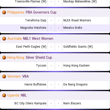
Townsville Flames (W)
-
-
Mackay Meteorettes (W)
Philippines
PBA Governors Cup
Terrafirma Dyip
-
-
NLEX Road Warriors
Magnolia Hotshots
-
-
Meralco Bolts
Australia
NBL1 West Women
East Perth Eagles (W)
-
-
Goldfields Giants (W)
Hong Kong
Silver Shield Cup
Tycoon
-
-
Hong Kong Eastern
Vietnam
VBA
Hanoi Buffaloes
-
-
Da Nang Dragons
Uganda
NBL
BC City Oilers Kampala
-
-
Nam Blazers