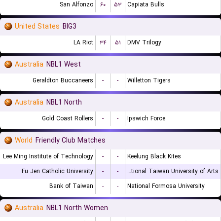
San Alfonzo
۶۰
۵۳
Capiata Bulls
United States
BIG3
LA Riot
۳۴
۵۱
DMV Trilogy
Australia
NBL1 West
Geraldton Buccaneers
-
-
Willetton Tigers
Australia
NBL1 North
Gold Coast Rollers
-
-
Ipswich Force
World
Friendly Club Matches
Lee Ming Institute of Technology
-
-
Keelung Black Kites
Fu Jen Catholic University
-
-
National Taiwan University of Arts
Bank of Taiwan
-
-
National Formosa University
Australia
NBL1 North Women