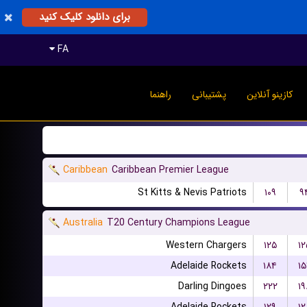
برای دانلود کلیک کنید
FA
کازینو آنلاین
پشتیبانی
راهنما
Caribbean
Caribbean Premier League
St Kitts & Nevis Patriots
۱۰۹
۹
Australia
T20 Century Champions League
Western Chargers
۱۲۵
۱۲
Adelaide Rockets
۱۸۴
۱۵
Darling Dingoes
۲۲۲
۱۹