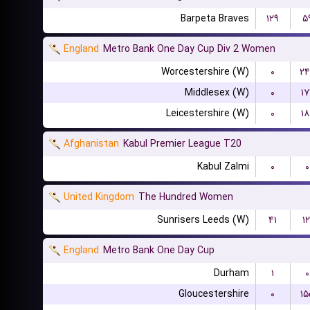
Barpeta Braves
۱۲۹
۵
England
Metro Bank One Day Cup Div 2 Women
Worcestershire (W)
۰
۲۴
Middlesex (W)
۰
۱۷
Leicestershire (W)
۰
۱۸
Afghanistan
Kabul Premier League T20
Kabul Zalmi
۰
۰
United Kingdom
The Hundred Women
Sunrisers Leeds (W)
۴۱
۱۲
England
Metro Bank One Day Cup
Durham
۱
۰
Gloucestershire
۰
۱۵