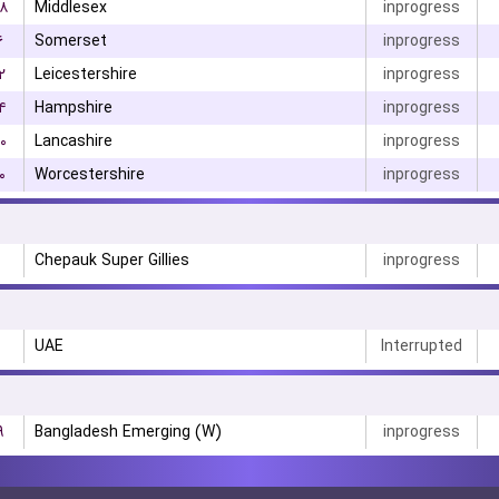
۸
Middlesex
inprogress
۶
Somerset
inprogress
۲
Leicestershire
inprogress
۴
Hampshire
inprogress
۰
Lancashire
inprogress
۰
Worcestershire
inprogress
Chepauk Super Gillies
inprogress
UAE
Interrupted
۹
Bangladesh Emerging (W)
inprogress