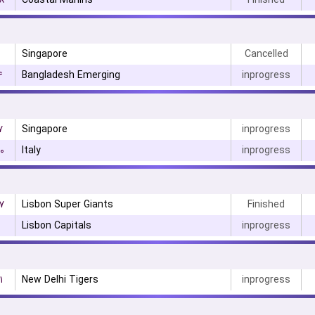
۸
Coastal Marlins
Finished
Singapore
Cancelled
۴
Bangladesh Emerging
inprogress
۷
Singapore
inprogress
۰
Italy
inprogress
۷
Lisbon Super Giants
Finished
Lisbon Capitals
inprogress
۱
New Delhi Tigers
inprogress