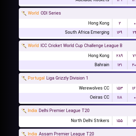
Adelaide Rockets
۱۲۹
۱۲
World
ODI Series
Hong Kong
۲
۰
South Africa Emerging
۱۶۹
۲
World
ICC Cricket World Cup Challenge League B
Hong Kong
۲۸۹
۷
Bahrain
۱۲۱
۲۰
Portugal
Liga Grizzly Division 1
Werewolves CC
۱۵۳
۱۶
Oeiras CC
۱۱۸
۰
India
Delhi Premier League T20
North Delhi Strikers
۱۵۵
۱۶
India
Assam Premier League T20