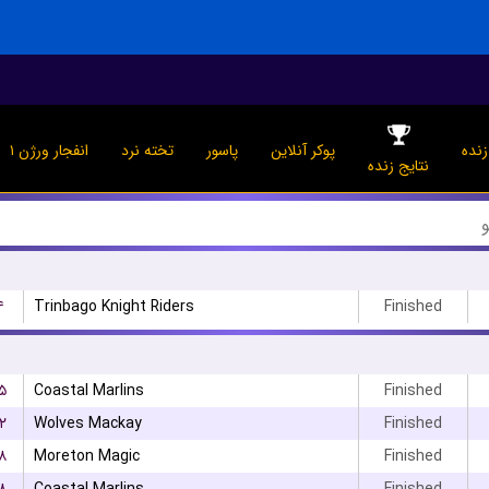
نده
پوکر آنلاین
پاسور
تخته نرد
انفجار ورژن ۱
نتایج زنده
۴
Trinbago Knight Riders
Finished
۵
Coastal Marlins
Finished
۲
Wolves Mackay
Finished
۸
Moreton Magic
Finished