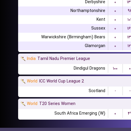
Derbyshire
۰
۱۳
Northamptonshire
۰
۹
Kent
۰
۱۰
Sussex
۰
۱۶
Warwickshire (Birmingham) Bears
۰
۱۳
Glamorgan
۰
۱۲
India
Tamil Nadu Premier League
Dindigul Dragons
۱۰۰
۰
World
ICC World Cup League 2
Scotland
-
-
World
T20 Series Women
South Africa Emerging (W)
۰
۴