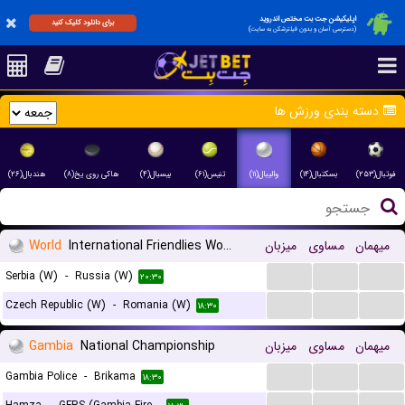
اپلیکیشن جت بت مختص اندروید
برای دانلود کلیک کنید
(دسترسی آسان و بدون فیلترشکن به سایت)
دسته بندی ورزش ها
فوتبال(۲۵۳)
بسکتبال(۱۴)
والیبال(۱۱)
تنیس(۶۱)
بیسبال(۴)
هاکی روی یخ(۸)
هندبال(۲۶)
World
International Friendlies Women
میزبان
مساوی
میهمان
...
...
...
Serbia (W)
-
Russia (W)
۲۰:۳۰
...
...
...
Czech Republic (W)
-
Romania (W)
۱۸:۳۰
Gambia
National Championship
میزبان
مساوی
میهمان
...
...
...
Gambia Police
-
Brikama
۱۸:۳۰
...
...
...