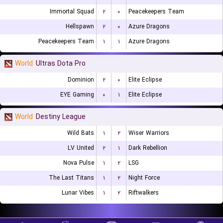
Immortal Squad
۲
۰
Peacekeepers Team
Hellspawn
۲
۰
Azure Dragons
Peacekeepers Team
۱
۱
Azure Dragons
World
Ultras Dota Pro
Dominion
۲
۰
Elite Eclipse
EYE Gaming
۰
۱
Elite Eclipse
World
Destiny League
Wild Bats
۱
۲
Wiser Warriors
LV United
۲
۱
Dark Rebellion
Nova Pulse
۱
۲
LSG
The Last Titans
۱
۲
Night Force
Lunar Vibes
۱
۲
Riftwalkers