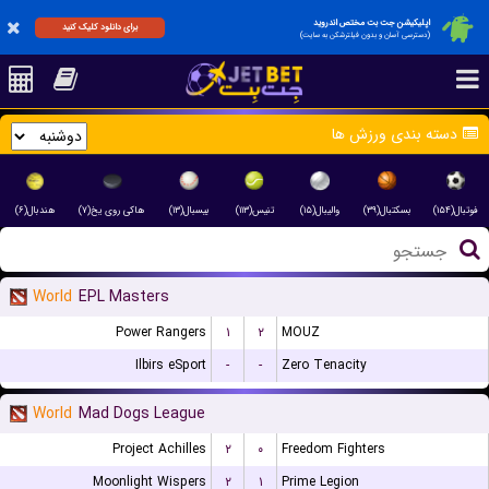
اپلیکیشن جت بت مختص اندروید
برای دانلود کلیک کنید
(دسترسی آسان و بدون فیلترشکن به سایت)
دسته بندی ورزش ها
فوتبال(۱۵۴)
بسکتبال(۳۹)
والیبال(۱۵)
تنیس(۱۱۳)
بیسبال(۱۳)
هاکی روی یخ(۷)
هندبال(۶)
World
EPL Masters
Power Rangers
۱
۲
MOUZ
Ilbirs eSport
-
-
Zero Tenacity
World
Mad Dogs League
Project Achilles
۲
۰
Freedom Fighters
Moonlight Wispers
۲
۱
Prime Legion