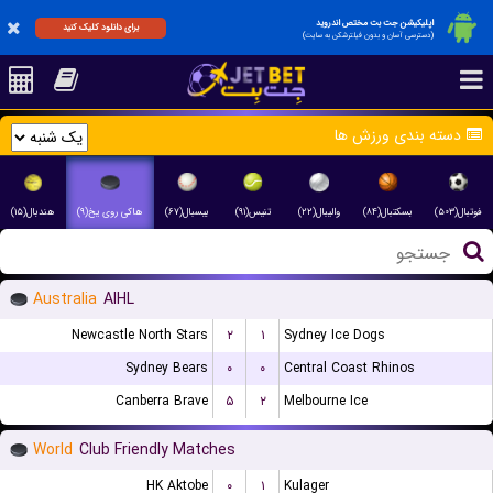
اپلیکیشن جت بت مختص اندروید
برای دانلود کلیک کنید
(دسترسی آسان و بدون فیلترشکن به سایت)
دسته بندی ورزش ها
فوتبال(۵۰۳)
بسکتبال(۸۴)
والیبال(۲۲)
تنیس(۹۱)
بیسبال(۶۷)
هاکی روی یخ(۹)
هندبال(۱۵)
Australia
AIHL
Newcastle North Stars
۲
۱
Sydney Ice Dogs
Sydney Bears
۰
۰
Central Coast Rhinos
Canberra Brave
۵
۲
Melbourne Ice
World
Club Friendly Matches
HK Aktobe
۰
۱
Kulager