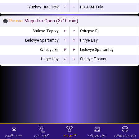
Yuzhny Ural Orsk
-
-
HC AKM Tula
Russia
Magnitka Open (3x10 min)
Stalnye Topory
۶
۲
Svirepye Eji
Ledovye Spartantcy
۱
۲
Hitrye Lisy
Svirepye Eji
۶
۳
Ledovye Spartantcy
Hitrye Lisy
۰
۱
Stalnye Topory
پیش بینی ورزشی
پیش بینی زنده
نتایج زنده
کازینو آنلاین
حساب کاربری