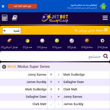
اپلیکیشن جت بت مختص اندروید
برای دانلود کلیک کنید
(دسترسی آسان و بدون فیلترشکن به سایت)
دسته بندی ورزش ها
فوتبال(۶۱۷)
بسکتبال(۴۵)
والیبال(۱۳)
تنیس(۶۸)
بیسبال(۲۴)
هندبال(۲)
فوتبال آمریکایی(۲)
World
Modus Super Series
Jonny Barnes
۴
۱
Mark Dudbridge
James Buckby
۴
۲
Gallagher Dean
Mark Dudbridge
۳
۴
Clark Matt
Gallagher Dean
۱
۳
Jonny Barnes
Clark Matt
-
-
James Buckby