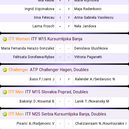
Mia Keuler
۰
۲
Marie Krymlova
Ingrid Vojcinakova
۰
۲
Maja Radenkovic
Irina Fetecau
۱
۲
Arina Gabriela Vasilescu
Laima Frosch
۰
۲
Nela Jandova
ITF Women
ITF W15 Kursumlijska Banja
Maria Fernanda Herazo Gonzalez
-
-
Denislava Glushkova
Felitsata Dorofeeva-Rybas
-
-
Vittoria Paganetti
Challenger
ATP Challenger Hagen, Doubles
Bass F./Jans J.
۱
۲
Kalender A./Serdarusic N.
ITF Men
ITF M15 Slovakia Poprad, Doubles
Bakonyi D./Kisantal B.
-
-
Lanik T./Novansky M.
ITF Men
ITF M25 Serbia Kursumlijska Banja, Doubles
Pisaric A./Radjenovic V.
-
-
Chatziavraam N./Kountourakis I.