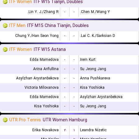
ITF Women
ITF W15 Tianjin, Doubles
Lin Y. J./Zhang R.
-
-
Chen M./Wang Y.
ITF Men
ITF M15 China Tianjin, Doubles
Chung Y./Han Seon Yong
-
-
Lai C. K./Sarksian D.
ITF Women
ITF W15 Astana
Edda Mamedova
-
-
Irem Kurt
Arina Arifullina
-
-
Su Jeong Jang
Asylzhan Arystanbekova
-
-
Anna Pushkareva
Victoria Milovanova
-
-
Kisa Yoshioka
Edda Mamedova
-
-
Asylzhan Arystanbekova
Kisa Yoshioka
-
-
Su Jeong Jang
UTR Pro Tennis
UTR Women Hamburg
Erika Novakova
۲
۱
Leandra Nizetic