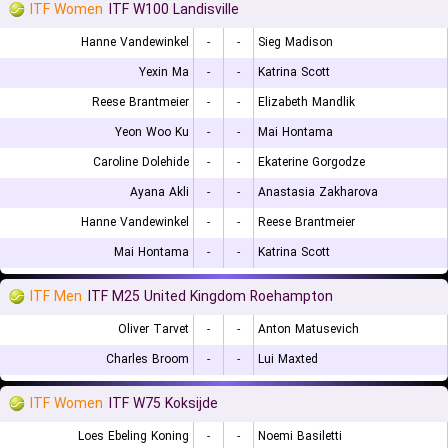
ITF Women
ITF W100 Landisville
Hanne Vandewinkel
-
-
Sieg Madison
Yexin Ma
-
-
Katrina Scott
Reese Brantmeier
-
-
Elizabeth Mandlik
Yeon Woo Ku
-
-
Mai Hontama
Caroline Dolehide
-
-
Ekaterine Gorgodze
Ayana Akli
-
-
Anastasia Zakharova
Hanne Vandewinkel
-
-
Reese Brantmeier
Mai Hontama
-
-
Katrina Scott
ITF Men
ITF M25 United Kingdom Roehampton
Oliver Tarvet
-
-
Anton Matusevich
Charles Broom
-
-
Lui Maxted
ITF Women
ITF W75 Koksijde
Loes Ebeling Koning
-
-
Noemi Basiletti