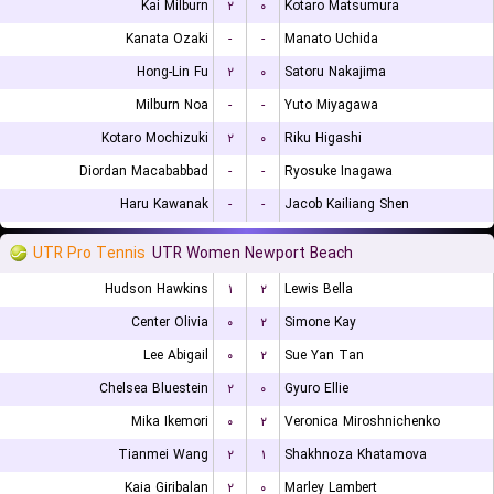
Kai Milburn
۲
۰
Kotaro Matsumura
Kanata Ozaki
-
-
Manato Uchida
Hong-Lin Fu
۲
۰
Satoru Nakajima
Milburn Noa
-
-
Yuto Miyagawa
Kotaro Mochizuki
۲
۰
Riku Higashi
Diordan Macababbad
-
-
Ryosuke Inagawa
Haru Kawanak
-
-
Jacob Kailiang Shen
UTR Pro Tennis
UTR Women Newport Beach
Hudson Hawkins
۱
۲
Lewis Bella
Center Olivia
۰
۲
Simone Kay
Lee Abigail
۰
۲
Sue Yan Tan
Chelsea Bluestein
۲
۰
Gyuro Ellie
Mika Ikemori
۰
۲
Veronica Miroshnichenko
Tianmei Wang
۲
۱
Shakhnoza Khatamova
Kaia Giribalan
۲
۰
Marley Lambert