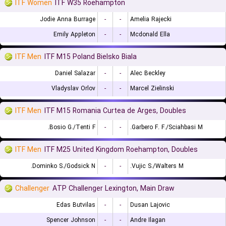
ITF Women
ITF W35 Roehampton
Jodie Anna Burrage
-
-
Amelia Rajecki
Emily Appleton
-
-
Mcdonald Ella
ITF Men
ITF M15 Poland Bielsko Biala
Daniel Salazar
-
-
Alec Beckley
Vladyslav Orlov
-
-
Marcel Zielinski
ITF Men
ITF M15 Romania Curtea de Arges, Doubles
Bosio G./Tenti F.
-
-
Garbero F. F./Sciahbasi M.
ITF Men
ITF M25 United Kingdom Roehampton, Doubles
Dominko S./Godsick N.
-
-
Vujic S./Walters M.
Challenger
ATP Challenger Lexington, Main Draw
Edas Butvilas
-
-
Dusan Lajovic
Spencer Johnson
-
-
Andre Ilagan