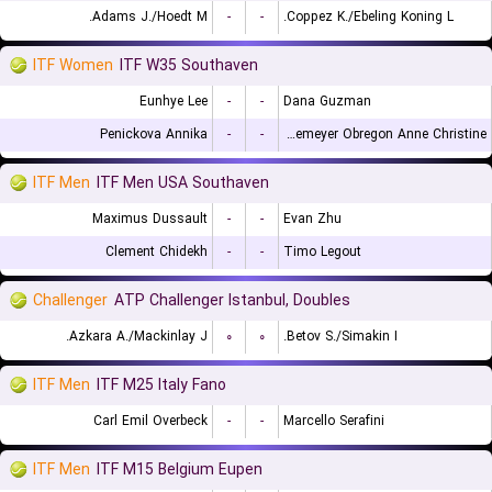
Adams J./Hoedt M.
-
-
Coppez K./Ebeling Koning L.
ITF Women
ITF W35 Southaven
Eunhye Lee
-
-
Dana Guzman
Penickova Annika
-
-
Lutkemeyer Obregon Anne Christine
ITF Men
ITF Men USA Southaven
Maximus Dussault
-
-
Evan Zhu
Clement Chidekh
-
-
Timo Legout
Challenger
ATP Challenger Istanbul, Doubles
Azkara A./Mackinlay J.
۰
۰
Betov S./Simakin I.
ITF Men
ITF M25 Italy Fano
Carl Emil Overbeck
-
-
Marcello Serafini
ITF Men
ITF M15 Belgium Eupen