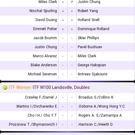
Miles Clark
۰
۲
Justin Chung
Nischal Spurling
۰
۰
Robert Yang
David Duong
۰
۰
Holland Snell
Emmett Potter
۰
۰
Dominique Rolland
Jacob Brumm
-
-
Sklar Phillips
Justin Chung
-
-
Pavel Bushuev
Marco Alvarez
-
-
Miles Clark
Blake Anderson
-
-
George Hakopian
Michael Seversen
-
-
Antreas Djakouris
ITF Women
ITF W100 Landisville, Doubles
Crawley F./Daniel J.
-
-
Broadus S./Collins K.
Martins I./Ovcharenko E.
-
-
Osborne A./Wong Hong Y.C.
Cho I.H./ Cho Y.T.
-
-
Rogers A. S./Zamarripa A.
Prozorova T./Shymanovich I.
-
-
Harrison C./Hewitt D.