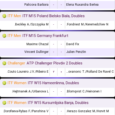
Palicova Barbora
-
-
Elena Ruxandra Bertea
ITF Men
ITF M15 Poland Bielsko Biala, Doubles
Beckley A./Szczypka M.
-
-
Fondriest M./Keremedchiev N.
ITF Men
ITF M15 Germany Frankfurt
Maxime Chazal
-
-
David Fix
Vincent Dullinger
-
-
Julien Penzlin
Challenger
ATP Challenger Plovdiv 2 Doubles
Couto Loureiro J.V./Ribeiro E.
۲
۰
Radovanovic T./Rolland De Ravel C.
ITF Women
ITF W15 Hameenlinna, Doubles
Hejtmanek A./Urbanova L.
-
-
Blomqvist C./Heinonen I.
ITF Women
ITF W15 Kursumlijska Banja, Doubles
Dorofeeva-Rybas F./Panshina V.
-
-
Herazo Gonzalez M./Horvit M.