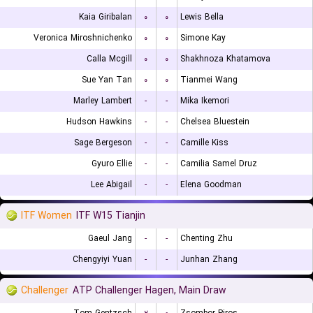
Kaia Giribalan
۰
۰
Lewis Bella
Veronica Miroshnichenko
۰
۰
Simone Kay
Calla Mcgill
۰
۰
Shakhnoza Khatamova
Sue Yan Tan
۰
۰
Tianmei Wang
Marley Lambert
-
-
Mika Ikemori
Hudson Hawkins
-
-
Chelsea Bluestein
Sage Bergeson
-
-
Camille Kiss
Gyuro Ellie
-
-
Camilia Samel Druz
Lee Abigail
-
-
Elena Goodman
ITF Women
ITF W15 Tianjin
Gaeul Jang
-
-
Chenting Zhu
Chengyiyi Yuan
-
-
Junhan Zhang
Challenger
ATP Challenger Hagen, Main Draw