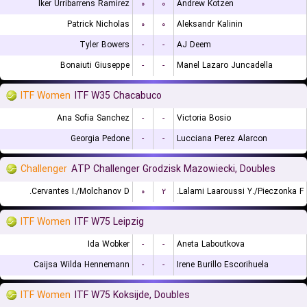
Iker Urribarrens Ramirez
۰
۰
Andrew Kotzen
Patrick Nicholas
۰
۰
Aleksandr Kalinin
Tyler Bowers
-
-
AJ Deem
Bonaiuti Giuseppe
-
-
Manel Lazaro Juncadella
ITF Women
ITF W35 Chacabuco
Ana Sofia Sanchez
-
-
Victoria Bosio
Georgia Pedone
-
-
Lucciana Perez Alarcon
Challenger
ATP Challenger Grodzisk Mazowiecki, Doubles
Cervantes I./Molchanov D.
۰
۲
Lalami Laaroussi Y./Pieczonka F.
ITF Women
ITF W75 Leipzig
Ida Wobker
-
-
Aneta Laboutkova
Caijsa Wilda Hennemann
-
-
Irene Burillo Escorihuela
ITF Women
ITF W75 Koksijde, Doubles