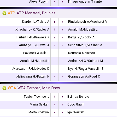
Alexei Popyrin
۰
۲
Thiago Agustin Tirante
ATP
ATP Montreal, Doubles
Darderi L./Tabilo A.
۲
۰
Rinderknech A./Vacherot V.
Khachanov K./Rublev A.
۱
۲
Arnaldi M./Musetti L.
Herbert P-H./Krawietz K.
۲
۰
Bergs Z./Blockx A.
Arribage T./Olivetti A.
-
-
Schnaitter J./Wallner M.
Pavlasek A./Rikl P.
-
-
Doumbia S./Reboul F.
Arnaldi M./Musetti L.
-
-
Andreozzi G./Guinard M.
Marozsan F./Medvedev D.
-
-
Nys H./Roger-Vasselin E.
Heliovaara H./Patten H.
-
-
Goransson A./Ruud C.
WTA
WTA Toronto, Main Draw
Taylor Townsend
۱
۲
Belinda Bencic
Maria Sakkari
۰
۲
Coco Gauff
Marta Kostyuk
-
-
Iga Swiatek