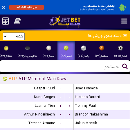
اپلیکیشن جت بت مختص اندروید
برای دانلود کلیک کنید
(دسترسی آسان و بدون فیلترشکن به سایت)
دسته بندی ورزش ها
فوتبال(۱,۲۱۵)
بسکتبال(۱۳۹)
والیبال(۵۵)
تنیس(۱۹۲)
بیسبال(۶۲)
هاکی روی یخ(۲۴)
هندبال(۲۳)
ATP
ATP Montreal, Main Draw
Casper Ruud
۰
۲
Joao Fonseca
Nuno Borges
-
-
Luciano Darderi
Learner Tien
۲
۰
Tommy Paul
Arthur Rinderknech
-
-
Brandon Nakashima
Terence Atmane
۰
۲
Jakub Mensik