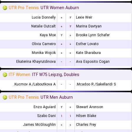
UTR Pro Tennis
UTR Women Auburn
Lucia Donnelly
۰
۲
Lexie Weir
Natalie Outcalt
۰
۲
Marina Davtyan
Kaya Moe
۲
۰
Brooke Lynn Schafer
Olivia Carneiro
۰
۰
Esther Lovato
Monika Wojcik
۰
۰
Kate Sharabura
Ekaterina Khayrutdinova
-
-
Ava Esposito Cogan
ITF Women
ITF W75 Leipzig, Doubles
Kucmov A./Laboutkova A.
-
-
Mcadoo R./Sakellaridi S.
UTR Pro Tennis
UTR Men Auburn
Enzo Aguiard
۲
۰
Stewart Aronson
Szabo Dani
۱
۱
Hilsen Blake
James McGloughlin
۰
۰
Charles Frey