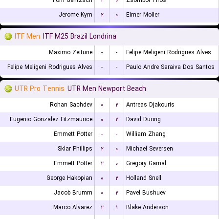
Tom Gentzsch
۲
۰
Zsombor Piros
Jerome Kym
۲
۰
Elmer Moller
ITF Men
ITF M25 Brazil Londrina
Maximo Zeitune
-
-
Felipe Meligeni Rodrigues Alves
Felipe Meligeni Rodrigues Alves
-
-
Paulo Andre Saraiva Dos Santos
UTR Pro Tennis
UTR Men Newport Beach
Rohan Sachdev
۰
۲
Antreas Djakouris
Eugenio Gonzalez Fitzmaurice
۰
۲
David Duong
Emmett Potter
-
-
William Zhang
Sklar Phillips
۲
۰
Michael Seversen
Emmett Potter
۲
۰
Gregory Gamal
George Hakopian
۰
۲
Holland Snell
Jacob Brumm
۰
۲
Pavel Bushuev
Marco Alvarez
۲
۱
Blake Anderson