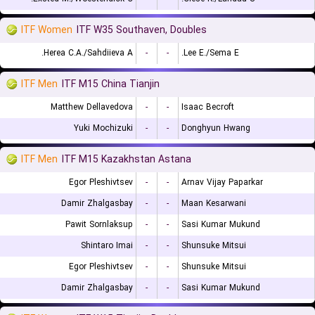
ITF Women
ITF W35 Southaven, Doubles
Herea C.A./Sahdiieva A.
-
-
Lee E./Sema E.
ITF Men
ITF M15 China Tianjin
Matthew Dellavedova
-
-
Isaac Becroft
Yuki Mochizuki
-
-
Donghyun Hwang
ITF Men
ITF M15 Kazakhstan Astana
Egor Pleshivtsev
-
-
Arnav Vijay Paparkar
Damir Zhalgasbay
-
-
Maan Kesarwani
Pawit Sornlaksup
-
-
Sasi Kumar Mukund
Shintaro Imai
-
-
Shunsuke Mitsui
Egor Pleshivtsev
-
-
Shunsuke Mitsui
Damir Zhalgasbay
-
-
Sasi Kumar Mukund