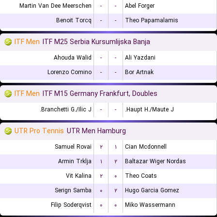
Martin Van Dee Meerschen
-
-
Abel Forger
Benoit Torcq
-
-
Theo Papamalamis
ITF Men
ITF M25 Serbia Kursumlijska Banja
Ahouda Walid
-
-
Ali Yazdani
Lorenzo Comino
-
-
Bor Artnak
ITF Men
ITF M15 Germany Frankfurt, Doubles
Branchetti G./Ilic J.
-
-
Haupt H./Maute J.
UTR Pro Tennis
UTR Men Hamburg
Samuel Rovai
۲
۱
Cian Mcdonnell
Armin Trklja
۱
۲
Baltazar Wiger Nordas
Vit Kalina
۲
۰
Theo Coats
Serign Samba
۰
۲
Hugo Garcia Gomez
Filip Soderqvist
۰
۰
Miko Wassermann