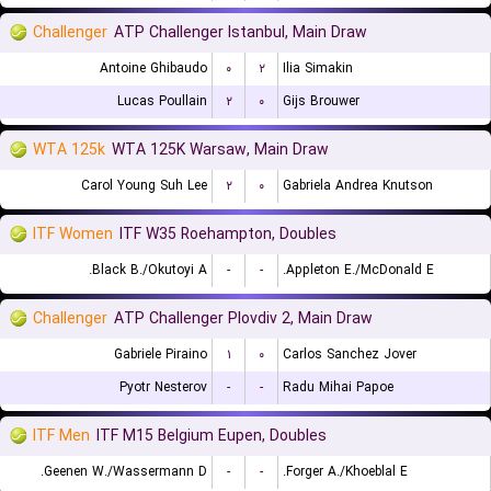
Challenger
ATP Challenger Istanbul, Main Draw
Antoine Ghibaudo
۰
۲
Ilia Simakin
Lucas Poullain
۲
۰
Gijs Brouwer
WTA 125k
WTA 125K Warsaw, Main Draw
Carol Young Suh Lee
۲
۰
Gabriela Andrea Knutson
ITF Women
ITF W35 Roehampton, Doubles
Black B./Okutoyi A.
-
-
Appleton E./McDonald E.
Challenger
ATP Challenger Plovdiv 2, Main Draw
Gabriele Piraino
۱
۰
Carlos Sanchez Jover
Pyotr Nesterov
-
-
Radu Mihai Papoe
ITF Men
ITF M15 Belgium Eupen, Doubles
Geenen W./Wassermann D.
-
-
Forger A./Khoeblal E.