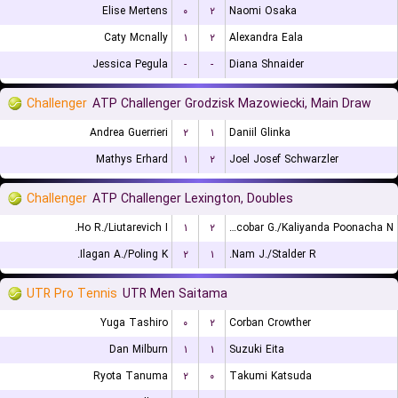
Elise Mertens
۰
۲
Naomi Osaka
Caty Mcnally
۱
۲
Alexandra Eala
Jessica Pegula
-
-
Diana Shnaider
Challenger
ATP Challenger Grodzisk Mazowiecki, Main Draw
Andrea Guerrieri
۲
۱
Daniil Glinka
Mathys Erhard
۱
۲
Joel Josef Schwarzler
Challenger
ATP Challenger Lexington, Doubles
Ho R./Liutarevich I.
۱
۲
Escobar G./Kaliyanda Poonacha N.
Ilagan A./Poling K.
۲
۱
Nam J./Stalder R.
UTR Pro Tennis
UTR Men Saitama
Yuga Tashiro
۰
۲
Corban Crowther
Dan Milburn
۱
۱
Suzuki Eita
Ryota Tanuma
۲
۰
Takumi Katsuda