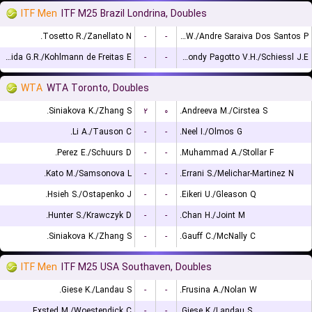
ITF Men
ITF M25 Brazil Londrina, Doubles
Tosetto R./Zanellato N.
-
-
Leite W./Andre Saraiva Dos Santos P.
de Almeida G.R./Kohlmann de Freitas E.
-
-
Remondy Pagotto V.H./Schiessl J.E.
WTA
WTA Toronto, Doubles
Siniakova K./Zhang S.
۲
۰
Andreeva M./Cirstea S.
Li A./Tauson C.
-
-
Neel I./Olmos G.
Perez E./Schuurs D.
-
-
Muhammad A./Stollar F.
Kato M./Samsonova L.
-
-
Errani S./Melichar-Martinez N.
Hsieh S./Ostapenko J.
-
-
Eikeri U./Gleason Q.
Hunter S./Krawczyk D.
-
-
Chan H./Joint M.
Siniakova K./Zhang S.
-
-
Gauff C./McNally C.
ITF Men
ITF M25 USA Southaven, Doubles
Giese K./Landau S.
-
-
Frusina A./Nolan W.
Exsted M./Woestendick C.
-
-
Giese K./Landau S.