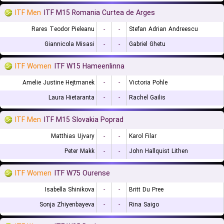
ITF Men
ITF M15 Romania Curtea de Arges
Rares Teodor Pieleanu
-
-
Stefan Adrian Andreescu
Giannicola Misasi
-
-
Gabriel Ghetu
ITF Women
ITF W15 Hameenlinna
Amelie Justine Hejtmanek
-
-
Victoria Pohle
Laura Hietaranta
-
-
Rachel Gailis
ITF Men
ITF M15 Slovakia Poprad
Matthias Ujvary
-
-
Karol Filar
Peter Makk
-
-
John Hallquist Lithen
ITF Women
ITF W75 Ourense
Isabella Shinikova
-
-
Britt Du Pree
Sonja Zhiyenbayeva
-
-
Rina Saigo