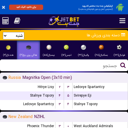
اپلیکیشن جت بت مختص اندروید
برای دانلود کلیک کنید
(دسترسی آسان و بدون فیلترشکن به سایت)
دسته بندی ورزش ها
فوتبال(۷۲۱)
بسکتبال(۶۵)
والیبال(۳۷)
تنیس(۱۱۶)
بیسبال(۵۵)
هاکی روی یخ(۴)
هندبال(۳)
Russia
Magnitka Open (3x10 min)
Hitrye Lisy
۲
۳
Ledovye Spartantcy
Stalnye Topory
۴
۵
Svirepye Eji
Ledovye Spartantcy
۳
۴
Stalnye Topory
New Zealand
NZIHL
Phoenix Thunder
۳
۰
West Auckland Admirals