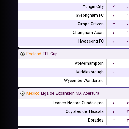
Yongin City
۲
۰
Gyeongnam FC
۰
۱
Gimpo Citizen
۳
۰
Chungnam Asan
۱
۱
Hwaseong FC
۰
۰
England
EFL Cup
Wolverhampton
-
-
Middlesbrough
-
-
Wycombe Wanderers
-
-
Mexico
Liga de Expansion MX Apertura
Leones Negros Guadalajara
۱
Coyotes de Tlaxcala
۰
۲
Dorados
۲
۲