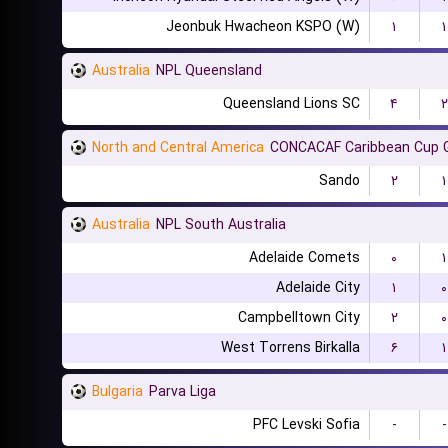
Jeonbuk Hwacheon KSPO (W)
۱
۱
Australia
NPL Queensland
Queensland Lions SC
۴
۲
North and Central America
CONCACAF Caribbean Cup 
Sando
۲
۱
Australia
NPL South Australia
Adelaide Comets
۰
۱
Adelaide City
۱
۰
Campbelltown City
۲
۰
West Torrens Birkalla
۶
۱
Bulgaria
Parva Liga
PFC Levski Sofia
-
-