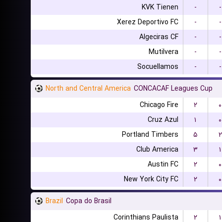
KVK Tienen
-
-
Xerez Deportivo FC
-
-
Algeciras CF
-
-
Mutilvera
-
-
Socuellamos
-
-
North and Central America
CONCACAF Leagues Cup
Chicago Fire
۲
۰
Cruz Azul
۱
۰
Portland Timbers
۵
۲
Club America
۳
۱
Austin FC
۲
۰
New York City FC
۲
۰
Brazil
Copa do Brasil
Corinthians Paulista
۲
۱