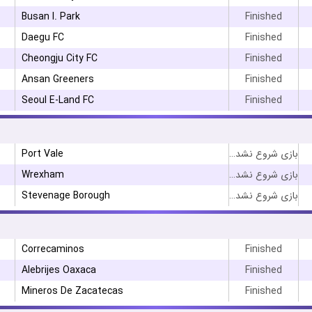
Busan I. Park
Finished
Daegu FC
Finished
Cheongju City FC
Finished
Ansan Greeners
Finished
Seoul E-Land FC
Finished
Port Vale
بازی شروع نشده است
Wrexham
بازی شروع نشده است
Stevenage Borough
بازی شروع نشده است
۳
Correcaminos
Finished
Alebrijes Oaxaca
Finished
Mineros De Zacatecas
Finished