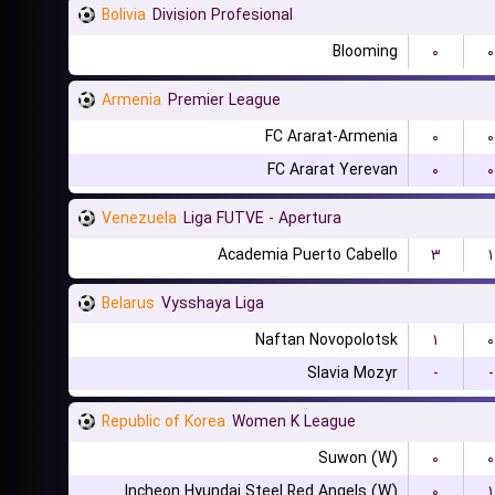
Bolivia
Division Profesional
Blooming
۰
۰
Armenia
Premier League
FC Ararat-Armenia
۰
۰
FC Ararat Yerevan
۰
۰
Venezuela
Liga FUTVE - Apertura
Academia Puerto Cabello
۳
۱
Belarus
Vysshaya Liga
Naftan Novopolotsk
۱
۰
Slavia Mozyr
-
-
Republic of Korea
Women K League
Suwon (W)
۰
۰
Incheon Hyundai Steel Red Angels (W)
۰
۱