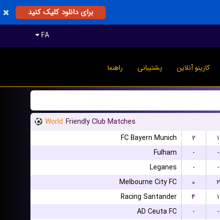
برای دانلود کلیک کنید
FA
کازینو آنلاین
پشتیبانی
راهنما
World
Friendly Club Matches
FC Bayern Munich
۲
۱
Fulham
-
-
Leganes
-
-
Melbourne City FC
۰
۲
Racing Santander
۴
۱
AD Ceuta FC
-
-