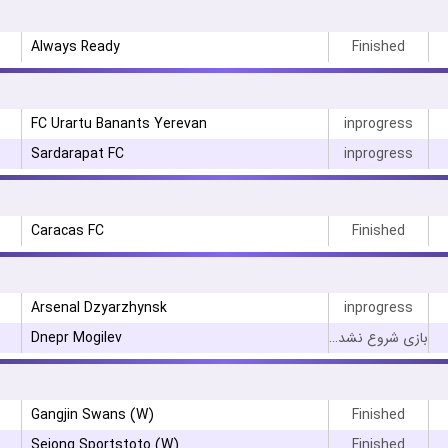
Always Ready
Finished
FC Urartu Banants Yerevan
inprogress
Sardarapat FC
inprogress
Caracas FC
Finished
Arsenal Dzyarzhynsk
inprogress
Dnepr Mogilev
بازی شروع نشده است
Gangjin Swans (W)
Finished
Sejong Sportstoto (W)
Finished