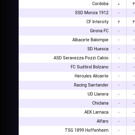
Cordoba
۰
۴
SSD Monza 1912
-
-
CF Intercity
۲
۴
Girona FC
-
-
Albacete Balompie
-
-
SD Huesca
-
-
ASD Seravezza Pozzi Calcio
-
-
FC Sudtirol Bolzano
-
-
Hercules Alicante
-
-
Racing Santander
-
-
UD Llanera
-
-
Chiclana
-
-
AEK Larnaca
-
-
Alfaro
-
-
TSG 1899 Hoffenheim
-
-