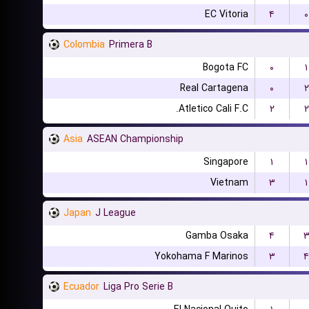
EC Vitoria
۴
۰
Colombia
Primera B
Bogota FC
۰
۱
Real Cartagena
۰
۲
Atletico Cali F.C.
۲
۲
Asia
ASEAN Championship
Singapore
۱
۱
Vietnam
۳
۱
Japan
J League
Gamba Osaka
۴
Yokohama F Marinos
۳
۴
Ecuador
Liga Pro Serie B