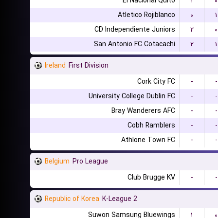
El Nacional Quito
۱
۰
Atletico Rojiblanco
۰
۱
CD Independiente Juniors
۲
۰
San Antonio FC Cotacachi
۲
۱
Ireland
First Division
Cork City FC
-
-
University College Dublin FC
-
-
Bray Wanderers AFC
-
-
Cobh Ramblers
-
-
Athlone Town FC
-
-
Belgium
Pro League
Club Brugge KV
-
-
Republic of Korea
K-League 2
Suwon Samsung Bluewings
۱
۰