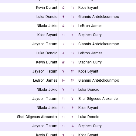
Kevin Durant
۵
۱۱
Kobe Bryant
Luka Doncic
۹
۱۱
Giannis Antetokounmpo
NIkola Jokic
۵
۱۱
LeBron James
Kobe Bryant
۱۱
۹
Stephen Curry
Jayson Tatum
۶
۱۱
Giannis Antetokounmpo
Luka Doncic
۸
۱۱
LeBron James
Kevin Durant
۱۳
۱۱
Stephen Curry
Jayson Tatum
۷
۱۲
Kobe Bryant
LeBron James
۱۰
۱۲
Giannis Antetokounmpo
NIkola Jokic
۷
۱۱
Luka Doncic
Jayson Tatum
۱۱
۷
Shai Gilgeous-Alexander
NIkola Jokic
۱۱
۶
Kobe Bryant
Shai Gilgeous-Alexander
۱۱
۹
Luka Doncic
Jayson Tatum
۱۱
۵
Stephen Curry
Kevin Durant
۹
۱۱
Kobe Bryant