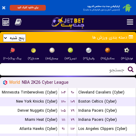
اپلیکیشن جت بت مختص اندروید
برای دانلود کلیک کنید
(دسترسی آسان و بدون فیلترشکن به سایت)
دسته بندی ورزش ها
فوتبال(۱۳۰)
بسکتبال(۳۵)
والیبال(۲۹)
تنیس(۱۵۴)
بیسبال(۵۵)
هندبال(۴)
پینگ پونگ(۲۰۰)
World
NBA 2K26 Cyber League
Minnesota Timberwolves (Cyber)
۱۰۴
۹۰
Cleveland Cavaliers (Cyber)
New York Knicks (Cyber)
۱۲۰
۱۰۹
Boston Celtics (Cyber)
Denver Nuggets (Cyber)
۱۰۵
۷۹
Indiana Pacers (Cyber)
Miami Heat (Cyber)
۱۱۱
۷۹
Indiana Pacers (Cyber)
Atlanta Hawks (Cyber)
۹۱
۱۱۲
Los Angeles Clippers (Cyber)