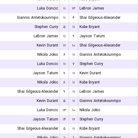
Luka Doncic
۱۱
۱۳
LeBron James
Giannis Antetokounmpo
۱۱
۴
Shai Gilgeous-Alexander
Stephen Curry
۵
۱۱
Kobe Bryant
LeBron James
۱۱
۹
Jayson Tatum
Kevin Durant
۱۲
۱۰
Shai Gilgeous-Alexander
NIkola Jokic
۶
۱۱
Giannis Antetokounmpo
Luka Doncic
۱۱
۷
Stephen Curry
Jayson Tatum
۷
۱۱
Kevin Durant
NIkola Jokic
۸
۱۱
Kobe Bryant
Shai Gilgeous-Alexander
۹
۱۱
LeBron James
Kevin Durant
۵
۱۱
Giannis Antetokounmpo
Luka Doncic
۱۳
۱۰
NIkola Jokic
Jayson Tatum
۱۴
۱۲
Stephen Curry
Shai Gilgeous-Alexander
۵
۱۱
Kobe Bryant
NIkola Jokic
۲
۸
Giannis Antetokounmpo