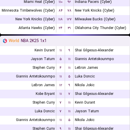
Miami Heat (Cyber)
۱۱۰
۹۲
Indiana Pacers (Cyber)
Minnesota Timberwolves (Cyber)
۸۴
۷۸
New York Knicks (Cyber)
New York Knicks (Cyber)
۱۱۸
۱۲۷
Milwaukee Bucks (Cyber)
Atlanta Hawks (Cyber)
۲۴
۳۱
Oklahoma City Thunder (Cyber)
World
NBA 2K25 1x1
Kevin Durant
۱۱
۹
Shai Gilgeous-Alexander
Jayson Tatum
۵
۱۱
Giannis Antetokounmpo
Stephen Curry
۴
۱۱
LeBron James
Giannis Antetokounmpo
۱۱
۵
Luka Doncic
LeBron James
۱۲
۹
NIkola Jokic
Kobe Bryant
۱۱
۷
Shai Gilgeous-Alexander
Stephen Curry
۷
۱۱
Kevin Durant
Luka Doncic
۷
۱۱
Jayson Tatum
Giannis Antetokounmpo
۱۱
۵
NIkola Jokic
Stephen Curry
۹
۱۱
Shai Gilgeous-Alexander