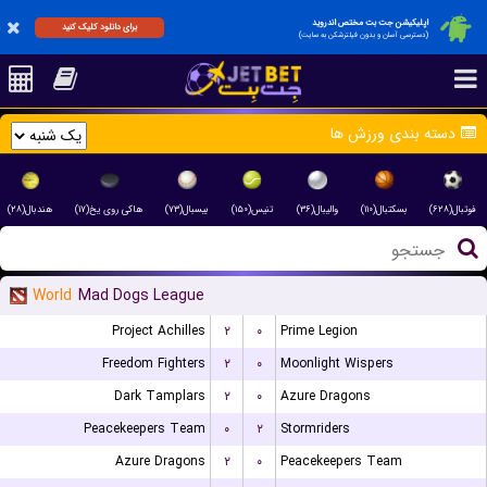
اپلیکیشن جت بت مختص اندروید
برای دانلود کلیک کنید
(دسترسی آسان و بدون فیلترشکن به سایت)
دسته بندی ورزش ها
فوتبال(۶۲۸)
بسکتبال(۱۱۰)
والیبال(۳۶)
تنیس(۱۵۰)
بیسبال(۷۳)
هاکی روی یخ(۱۷)
هندبال(۲۸)
World
Mad Dogs League
Project Achilles
۲
۰
Prime Legion
Freedom Fighters
۲
۰
Moonlight Wispers
Dark Tamplars
۲
۰
Azure Dragons
Peacekeepers Team
۰
۲
Stormriders
Azure Dragons
۲
۰
Peacekeepers Team