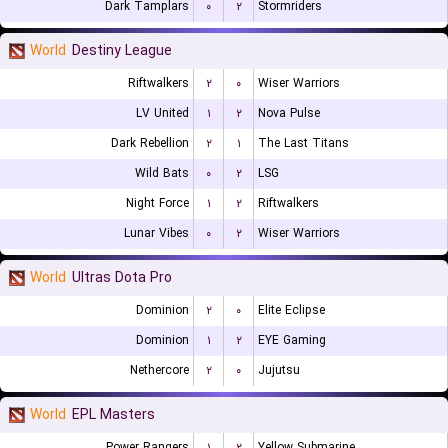
Dark Tamplars
۰
۲
Stormriders
World
Destiny League
Riftwalkers
۲
۰
Wiser Warriors
LV United
۱
۲
Nova Pulse
Dark Rebellion
۲
۱
The Last Titans
Wild Bats
۰
۲
LSG
Night Force
۱
۲
Riftwalkers
Lunar Vibes
۰
۲
Wiser Warriors
World
Ultras Dota Pro
Dominion
۲
۰
Elite Eclipse
Dominion
۱
۲
EYE Gaming
Nethercore
۲
۰
Jujutsu
World
EPL Masters
Power Rangers
۱
۲
Yellow Submarine